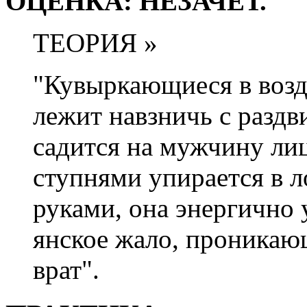
ОЦЕНКА: НЕЗАЧЕТ.
ТЕОРИЯ »
"Кувыркающиеся в возд
лежит навзничь с разд
садится на мужчину ли
ступнями упирается в л
руками, она энергично 
янское жало, проникаю
врат".