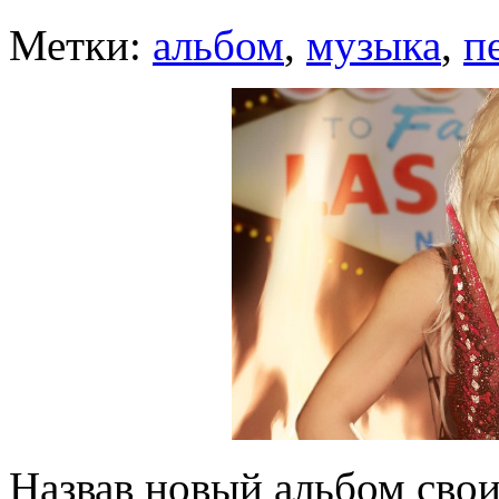
Метки:
альбом
,
музыка
,
п
Назвав новый альбом сво