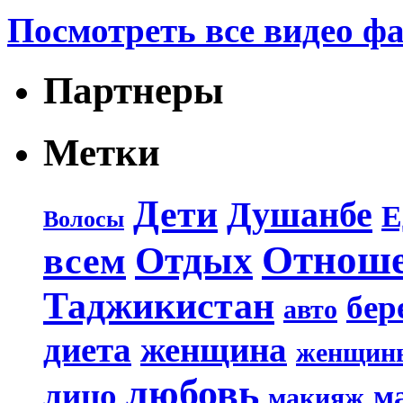
Посмотреть все видео ф
Партнеры
Метки
Дети
Душанбе
Е
Волосы
Отнош
Отдых
всем
Таджикистан
бер
авто
диета
женщина
женщин
любовь
лицо
м
макияж