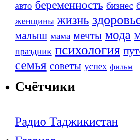
беременность
авто
бизнес
здоровь
жизнь
женщины
мода
малыш
мечты
мама
психология
пут
праздник
семья
советы
успех
фильм
Счётчики
Радио Таджикистан