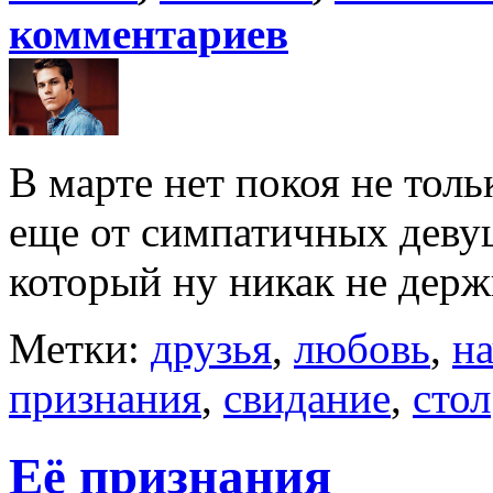
комментариев
В марте нет покоя не тольк
еще от симпатичных девуш
который ну никак не держи
Метки:
друзья
,
любовь
,
н
признания
,
свидание
,
стол
Её признания