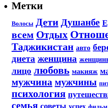
Метки
Дети
Душанбе
Е
Волосы
Отнош
Отдых
всем
Таджикистан
бер
авто
диета
женщина
женщин
любовь
лицо
м
макияж
мужчина
мужчины
пи
психология
путешеств
семья
советы
успех
фильм