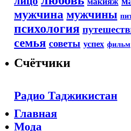
любовь
лицо
м
макияж
мужчина
мужчины
пи
психология
путешеств
семья
советы
успех
фильм
Счётчики
Радио Таджикистан
Главная
Мода