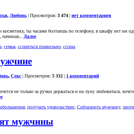
атьи
,
Любовь
| Просмотров:
3 474
|
нет комментариев
 косметику, ты часами болтаешь по телефону, в шкафу нет ни од
 начиная...
Далее
а
,
семья
,
ссориться правильно
,
ссоры
мужчине
овь
,
Секс
| Просмотров:
5 332
|
1 комментарий
ется не только за ручки держаться и на луну любоваться, хочетс
ее
 обольщения
,
получать удовольствие
,
Соблазнить мужчину
,
эрот
нят мужчины