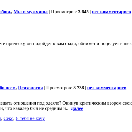
бовь
,
Мы и мужчины
| Просмотров:
3 645
|
нет комментариев
яете прическу, он подойдет к вам сзади, обнимет и поцелует в ше
бо всем
,
Психология
| Просмотров:
3 738
|
нет комментариев
щать отношения под одеяло? Окинув критичес­ким взором свою 
и, что кавалер был не сред­ним и...
Далее
я
,
Секс
,
Я тебя не хочу