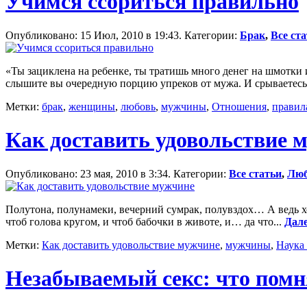
Учимся ссориться правильно
Опубликовано: 15 Июл, 2010 в 19:43. Категории:
Брак
,
Все ст
«Ты зациклена на ребенке, ты тратишь много денег на шмотки и
слышите вы очередную порцию упреков от мужа. И срываетесь,
Метки:
брак
,
женщины
,
любовь
,
мужчины
,
Отношения
,
правил
Как доставить удовольствие 
Опубликовано: 23 мая, 2010 в 3:34. Категории:
Все статьи
,
Люб
Полутона, полунамеки, вечерний сумрак, полувздох… А ведь хоч
чтоб голова кругом, и чтоб бабочки в животе, и… да что...
Дал
Метки:
Как доставить удовольствие мужчине
,
мужчины
,
Наука
Незабываемый секс: что пом