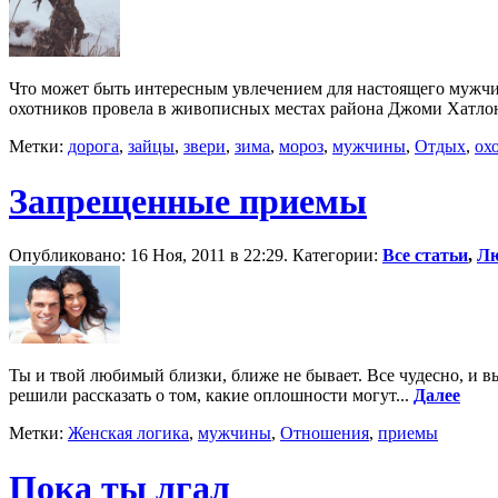
Что может быть интересным увлечением для настоящего мужчины
охотников провела в живописных местах района Джоми Хатлона
Метки:
дорога
,
зайцы
,
звери
,
зима
,
мороз
,
мужчины
,
Отдых
,
ох
Запрещенные приемы
Опубликовано: 16 Ноя, 2011 в 22:29. Категории:
Все статьи
,
Лю
Ты и твой любимый близки, ближе не бывает. Все чудесно, и вы
решили рассказать о том, какие оплошности могут...
Далее
Метки:
Женская логика
,
мужчины
,
Отношения
,
приемы
Пока ты лгал