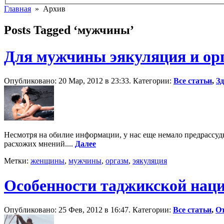
Главная
» Архив
Posts Tagged ‘мужчины’
Для мужчины эякуляция и орг
Опубликовано: 20 Мар, 2012 в 23:33. Категории:
Все статьи
,
З
Несмотря на обилие информации, у нас еще немало предрассуд
расхожих мнений....
Далее
Метки:
женщины
,
мужчины
,
оргазм
,
эякуляция
Особенности таджикской нац
Опубликовано: 25 Фев, 2012 в 16:47. Категории:
Все статьи
,
О