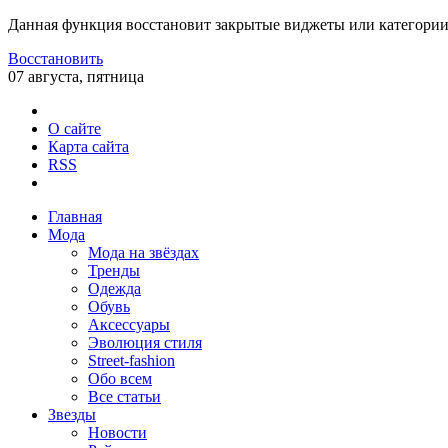
Данная функция восстановит закрытые виджеты или категории
Восстановить
07 августа, пятница
О сайте
Карта сайта
RSS
Главная
Мода
Мода на звёздах
Тренды
Одежда
Обувь
Аксессуары
Эволюция стиля
Street-fashion
Обо всем
Все статьи
Звезды
Новости