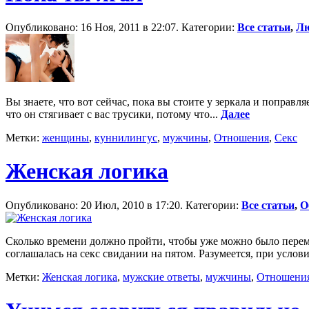
Опубликовано: 16 Ноя, 2011 в 22:07. Категории:
Все статьи
,
Лю
Вы знаете, что вот сейчас, пока вы стоите у зеркала и поправл
что он стягивает с вас трусики, потому что...
Далее
Метки:
женщины
,
куннилингус
,
мужчины
,
Отношения
,
Секс
Женская логика
Опубликовано: 20 Июл, 2010 в 17:20. Категории:
Все статьи
,
О
Сколько времени должно пройти, чтобы уже можно было переме
соглашалась на секс свида­нии на пятом. Разуме­ется, при услови
Метки:
Женская логика
,
мужские ответы
,
мужчины
,
Отношени