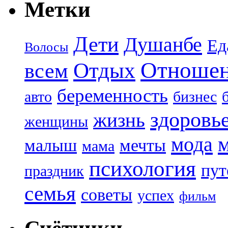
Метки
Дети
Душанбе
Ед
Волосы
Отноше
Отдых
всем
беременность
авто
бизнес
здоровь
жизнь
женщины
мода
малыш
мечты
мама
психология
пут
праздник
семья
советы
успех
фильм