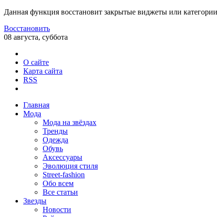
Данная функция восстановит закрытые виджеты или категории
Восстановить
08 августа, суббота
О сайте
Карта сайта
RSS
Главная
Мода
Мода на звёздах
Тренды
Одежда
Обувь
Аксессуары
Эволюция стиля
Street-fashion
Обо всем
Все статьи
Звезды
Новости