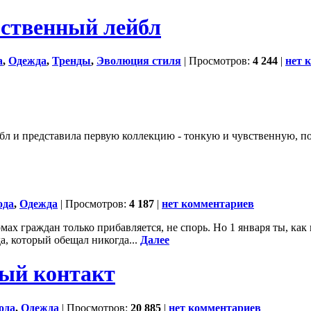
бственный лейбл
а
,
Одежда
,
Тренды
,
Эволюция стиля
| Просмотров:
4 244
|
нет 
бл и представила первую коллекцию - тонкую и чувственную, пол
ода
,
Одежда
| Просмотров:
4 187
|
нет комментариев
ах граждан только прибавляется, не спорь. Но 1 января ты, как 
, который обещал никогда...
Далее
ый контакт
ода
,
Одежда
| Просмотров:
20 885
|
нет комментариев