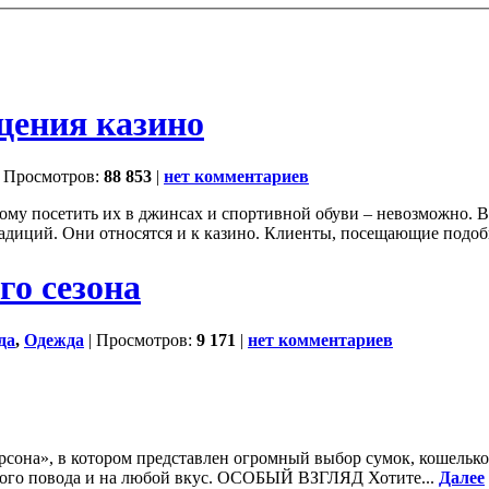
щения казино
 Просмотров:
88 853
|
нет комментариев
ому посетить их в джинсах и спортивной обуви – невозможно. Ва
диций. Они относятся и к казино. Клиенты, посещающие подобн
го сезона
да
,
Одежда
| Просмотров:
9 171
|
нет комментариев
а», в котором представлен огромный выбор сумок, кошельков,
юбого повода и на любой вкус. ОСОБЫЙ ВЗГЛЯД Хотите...
Далее