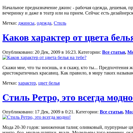
Начальное предназначение джинс - рабочая одежда, дешевая, п
вечеринку и даже в театр или на прием. Сейчас есть дизайнерс
Метки:
джинсы
,
одежда
,
Стиль
Каков характер от цвета белья
Опубликовано: 20 Дек, 2009 в 16:23. Категории:
Все статьи
,
М
Скажи мне, что ты носишь, и я скажу, кто ты... Предпочтения 
аристократичных красавиц. Как правило, в миру таких называю
Метки:
характер
,
цвет белья
Стиль Ретро, это всегда модно
Опубликовано: 17 Дек, 2009 в 0:21. Категории:
Все статьи
,
Мо
Мода 20-30 годов: заниженная талия; оливковый, пурпурные ц
манто, боа, милые шляпки, вуаль. Модельеры того времени, ок