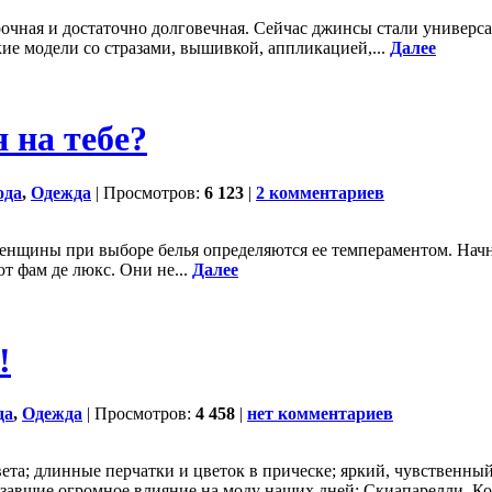
рочная и достаточно долговечная. Сейчас джинсы стали универса
кие модели со стразами, вышивкой, аппликацией,...
Далее
 на тебе?
ода
,
Одежда
| Просмотров:
6 123
|
2 комментариев
женщины при выборе белья определяются ее темпераментом. Начне
т фам де люкс. Они не...
Далее
!
да
,
Одежда
| Просмотров:
4 458
|
нет комментариев
вета; длинные перчатки и цветок в прическе; яркий, чувственн
азавшие огромное влияние на моду наших дней: Скиапарелли, Ко