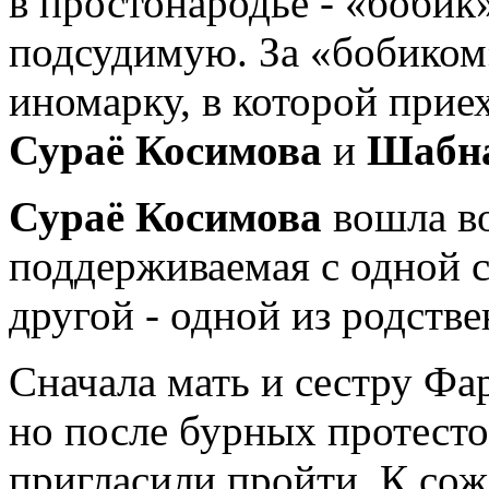
в простонародье - «бобик
подсудимую. За «бобиком
иномарку, в которой прие
Сураё Косимова
и
Шабна
Сураё Косимова
вошла во
поддерживаемая с одной 
другой - одной из родстве
Сначала мать и сестру Фар
но после бурных протесто
пригласили пройти. К сож