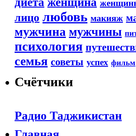
диета
женщина
женщин
любовь
лицо
м
макияж
мужчина
мужчины
пи
психология
путешеств
семья
советы
успех
фильм
Счётчики
Радио Таджикистан
Главная