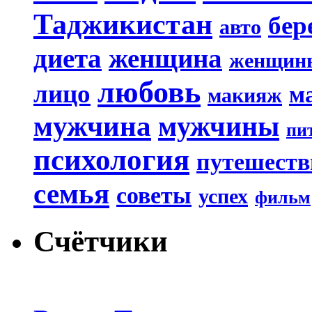
Таджикистан
бер
авто
диета
женщина
женщин
любовь
лицо
м
макияж
мужчина
мужчины
пи
психология
путешеств
семья
советы
успех
фильм
Счётчики