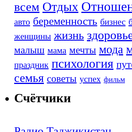
Отноше
Отдых
всем
беременность
авто
бизнес
здоровь
жизнь
женщины
мода
малыш
мечты
мама
психология
пут
праздник
семья
советы
успех
фильм
Счётчики
Радио Таджикистан