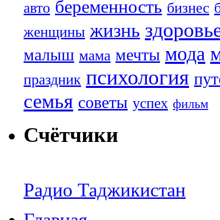
беременность
авто
бизнес
здоровь
жизнь
женщины
мода
малыш
мечты
мама
психология
пут
праздник
семья
советы
успех
фильм
Счётчики
Радио Таджикистан
Главная