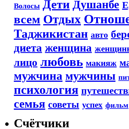
Дети
Душанбе
Е
Волосы
Отнош
Отдых
всем
Таджикистан
бер
авто
диета
женщина
женщин
любовь
лицо
м
макияж
мужчина
мужчины
пи
психология
путешеств
семья
советы
успех
фильм
Счётчики