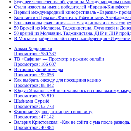
Будущее человечества обсудили на Международном симп
Стали известны имена победителей «Евразия-Кинофест»
Первый международный кинофестиваль «Евразия» пройдет
Константин Церазов: Финтех в Узбекистане, Азербайджа
Большая кольцевая линия — самая длинная и самая совре
50 Врачей из Молдовы, Таджикистана, Луганской и Дон
50 врачей из Молдавии, Таджикистана, ДНР и ЛНР пройд
В Москве пройдет онлайн пресс-конференция «Изучение
Альма Ходоровски
Просмотров: 580 387
ТВ «Сафина» — Просмотр в режиме онлайн
Просмотров: 106 607
История губной помады
Просмотров: 99 056
Как выбрать одежду для посещения казино
Просмотров: 88 842
Юлдуз Усманова: «Я не отчаиваюсь и снова выхожу заму
Просмотров: 78 819
Шабнами Сурайё
Просмотров: 62 773
Фарзонаи Хуршед отрицает свою вину
Просмотров: 47 142
Валерия Кристовская: «Как не сойти с ума после развода, 
Просмотров: 40 984