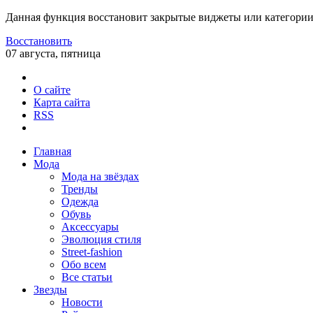
Данная функция восстановит закрытые виджеты или категории
Восстановить
07 августа, пятница
О сайте
Карта сайта
RSS
Главная
Мода
Мода на звёздах
Тренды
Одежда
Обувь
Аксессуары
Эволюция стиля
Street-fashion
Обо всем
Все статьи
Звезды
Новости