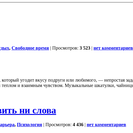
тдых
,
Свободное время
| Просмотров:
3 523
|
нет комментариев
 который угодит вкусу подруги или любимого, — непростая зад
 теплом и взаимным чувством. Музыкальные шкатулки, чайницы
вить ни слова
арьера
,
Психология
| Просмотров:
4 436
|
нет комментариев