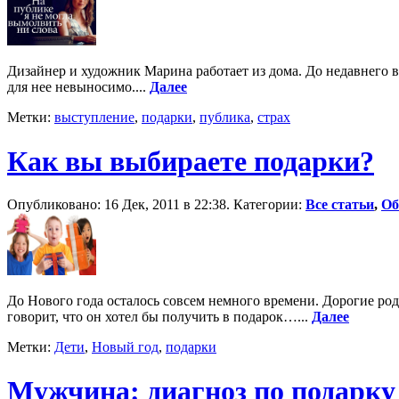
Дизайнер и художник Марина работает из дома. До недавнего в
для нее невыносимо....
Далее
Метки:
выступление
,
подарки
,
публика
,
страх
Как вы выбираете подарки?
Опубликовано: 16 Дек, 2011 в 22:38. Категории:
Все статьи
,
Об
До Нового года осталось совсем немного времени. Дорогие род
говорит, что он хотел бы получить в подарок…...
Далее
Метки:
Дети
,
Новый год
,
подарки
Мужчина: диагноз по подарку