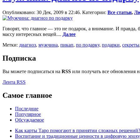
Опубликовано: 30 Дек, 2009 в 22:46. Категории:
Все статьи
,
Лю
Говорят, что главное — это не подарок, а внимание. И правда,
массу интересных вещей....
Далее
Метки:
диагноз
,
мужчина
,
пикап
,
по подарку
,
подарки
,
секреты
Подписка
Вы можете подписаться на
RSS
или получать все обновления 
Лента RSS
Самое главное
Последние
Популярное
Обсуждаемое
Как карты Таро помогают в принятии сложных решений
Воспитание и традиционные ценности в цифровую эпоху