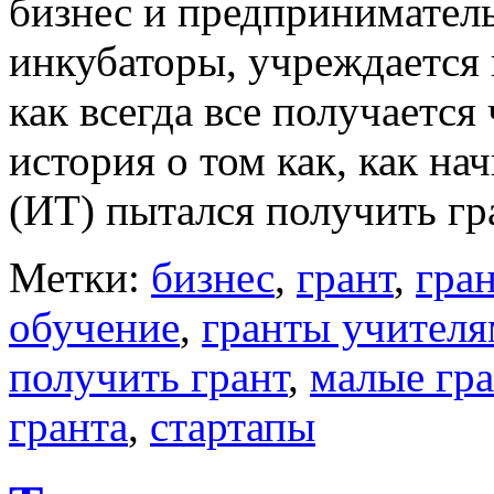
бизнес и предприниматель
инкубаторы, учреждается 
как всегда все получается
история о том как, как 
(ИТ) пытался получить гр
Метки:
бизнес
,
грант
,
гра
обучение
,
гранты учител
получить грант
,
малые гр
гранта
,
стартапы