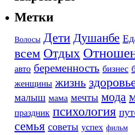
Метки
Дети
Душанбе
Ед
Волосы
Отноше
Отдых
всем
беременность
авто
бизнес
здоровь
жизнь
женщины
мода
малыш
мечты
мама
психология
пут
праздник
семья
советы
успех
фильм