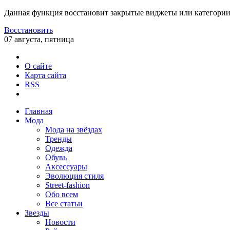
Данная функция восстановит закрытые виджеты или категории
Восстановить
07 августа, пятница
О сайте
Карта сайта
RSS
Главная
Мода
Мода на звёздах
Тренды
Одежда
Обувь
Аксессуары
Эволюция стиля
Street-fashion
Обо всем
Все статьи
Звезды
Новости