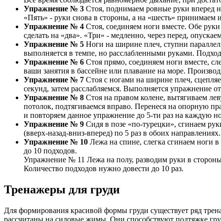
Упражнение № 3
Стоя, поднимаем ровные руки вперед на 
«Пять» - руки снова в стороны, а на «шесть» принимаем 
Упражнение № 4
Стоя, соединяем ноги вместе. Обе руки 
сделать на «два». «Три» - медленно, через перед, опуск
Упражнение № 5
Ноги на ширине плеч, ступни параллель
выполняется в темпе, но расслабленными руками. Подходов
Упражнение № 6
Стоя прямо, соединяем ноги вместе, с
ваши занятия в бассейне или плавание на море. Производ
Упражнение № 7
Стоя с ногами на ширине плеч, сцепляем
секунд, затем расслабляемся. Выполняется упражнение от 
Упражнение № 8
Стоя на правом колене, вытягиваем лев
потолок, подтягиваемся вправо. Перенеся на опорную пра
и повторяем данное упражнение до 5-ти раз на каждую но
Упражнение № 9
Сидя в позе «по-турецки», сгинаем рук
(вверх-назад-вниз-вперед) по 5 раз в обоих направлениях
Упражнение № 10
Лежа на спине, слегка сгинаем ноги в
до 10 подходов.
Упражнение № 11 Лежа на полу, разводим руки в стороны
Количество подходов нужно довести до 10 раз.
Тренажеры для груди
Для формирования красивой формы груди существует ряд трена
рассчитаны на силовые жимы. Они способствуют подтяжке гру