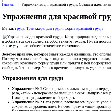
Главная
» Упражнения для красивой груди. Создаем идеальный
Упражнения для красивой гру
Метки:
грудь
,
Тренажеры для груди
,
форма красивой груди
Когда природа наделила
к
и добиваться совершенства собственным трудом. Путем постоя
также улучшить общее физическое состояние.
Золотое правило, которое знает каждая женщина, это ополас
Потому что она способствует подтягиванию и упругости кожи,
сохранить красивую форму груди или придти к ней посредством
свободный час послерабочего времени, и получать удовольстви
Упражнения для груди
Упражнение № 1
Стоя прямо, складываем ладони перед с
раза, «три» - поворачиваем пальцы на себя. Выпрямляем 
Повторить упражнение от 5 до 8 раз.
Упражнение № 2
Стоя ровно, располагаем руки на уровн
сохраняется уровень плеч. На счет «раз» и «два» произв
Все время соблюдается равномерное дыхание, при достато