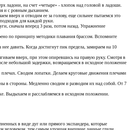
рх ладони, на счет «четыре» - хлопок над головой в ладоши.
ия и с ровным дыханием.
ем вверх и отводим ее за голову, еще сильнее пытаемся это
 подходов для каждой руки.
ги, сначала вперед 3 раза, потом назад. Упражнение
роено по принципу методики плавания брассом. Вспомните
 нее давить. Когда достигнут пик предела, замираем на 10
гиваем вверх, при этом опиревшись на правую руку. Смотря в
 После небольшой задержки, возвращаемся в исходное положение
на плечах. Сводим лопатки. Делаем круговые движения плечами
ены в стороны. Медленно сводим и разводим их над собой. От 7
охе. Выдыхаем и расслабляемся в исходном положении.
лненных в виде дуг или прямого экспандера, которые
м человеком, тем самым улучшая внешние данные груди.