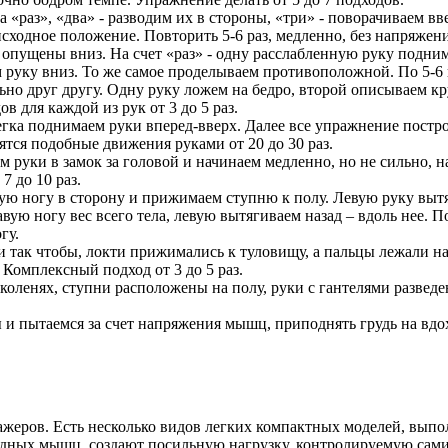
«раз», «два» - разводим их в стороны, «три» - поворачиваем вве
исходное положение. Повторить 5-6 раз, медленно, без напряжен
опущены вниз. На счет «раз» - одну расслабленную руку поднима
аем руку вниз. То же самое проделываем противоположной. По 5-6
но друг другу. Одну руку ложем на бедро, второй описываем кру
 для каждой из рук от 3 до 5 раз.
легка поднимаем руки вперед-вверх. Далее все упражнение пост
ятся подобные движения руками от 20 до 30 раз.
 руки в замок за головой и начинаем медленно, но не сильно, на
7 до 10 раз.
ую ногу в сторону и прижимаем ступню к полу. Левую руку вытя
вую ногу вес всего тела, левую вытягиваем назад – вдоль нее.
гу.
и так чтобы, локти прижимались к туловищу, а пальцы лежали 
. Комплексный подход от 3 до 5 раз.
 коленях, ступни расположены на полу, руки с гантелями развед
 и пытаемся за счет напряжения мышц, приподнять грудь на вд
жеров. Есть несколько видов легких компактных моделей, выпо
дных мышц, создают посильную нагрузку, контролируемую сами