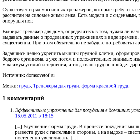
Существует и ряд массивных тренажеров, которые требуют к се
рассчитан на силовые жимы лежа. Есть модели и с сиденьями,
опору для ног.
Выбирая тренажер для дома, определитесь в том, нужна ли вам 
выдавать данные о проделанных упражнениях в виде времени, 
существенна. При этом обязательно не забудьте потребовать га
Задавшись целью укрепить мышцы грудной клетки, сформировать
бодрого организма, а уже потом и положительных видимых изм
максимум усилий и терпения, и тогда ваш труд не пройдет даро
Источник: domsovetof.ru
Метки:
грудь
,
Тренажеры для груди
,
форма красивой груди
1 комментарий
Эффективные упражнения для похудения в домашних услов
15.05.2011 в 18:15
[...] Улучшение формы груди. В процессе похудения мышц
развести руки с гантелями в стороны, а на выдохе – све
постепенно увеличивать. [...]