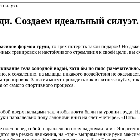
 силуэт.
ди. Создаем идеальный силуэт.
расивой формой груди
, то грех потерять такой подарок! Но даж
нных тренировок и настойчивого стремления к своей цели, вы с
кивание тела холодной водой, хотя бы по пояс (замечательно
 но, к сожалению, на мышцы никакого воздействия не оказывает
 тренировок. Занятия могут проходить как в фитнес-клубах, та
я от самого спортивного процесса.
обой вверх пальцами так, чтобы локти были на уровни груди. На
руки параллельно полу ладонями вниз на счет «четыре». «Пять» -
е плеч перед собой, параллельно полу ладонями вниз. Энергичны
одятся два резких движения, на «три» выпрямленные руки максима
чно бодром темпе. Упражнение делать от 5 до 7 подходов.