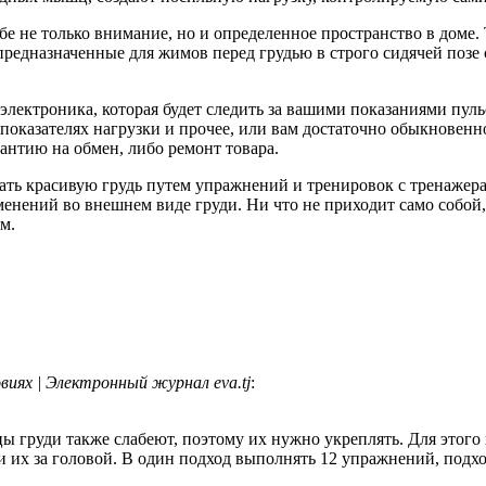
бе не только внимание, но и определенное пространство в доме.
 предназначенные для жимов перед грудью в строго сидячей поз
электроника, которая будет следить за вашими показаниями пульс
показателях нагрузки и прочее, или вам достаточно обыкновенн
рантию на обмен, либо ремонт товара.
 красивую грудь путем упражнений и тренировок с тренажерами,
енений во внешнем виде груди. Ни что не приходит само собой
м.
иях | Электронный журнал eva.tj
:
ы груди также слабеют, поэтому их нужно укреплять. Для этого 
сти их за головой. В один подход выполнять 12 упражнений, подх