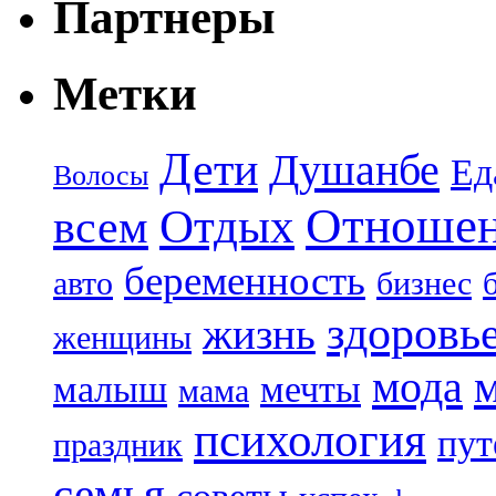
Партнеры
Метки
Дети
Душанбе
Ед
Волосы
Отноше
Отдых
всем
беременность
авто
бизнес
здоровь
жизнь
женщины
мода
малыш
мечты
мама
психология
пут
праздник
семья