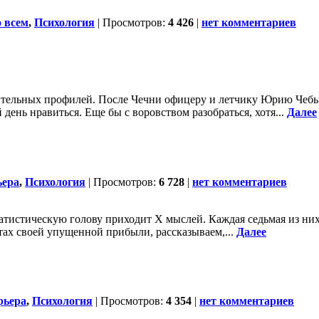
 всем
,
Психология
| Просмотров:
4 426
|
нет комментариев
тельных профилей. После Чечни офицеру и летчику Юрию Чебык
день нравиться. Еще бы с воровством разобраться, хотя...
Далее
ьера
,
Психология
| Просмотров:
6 728
|
нет комментариев
тистическую голову приходит X мыслей. Каждая седьмая из них и
етах своей упущенной прибыли, рассказываем,...
Далее
рьера
,
Психология
| Просмотров:
4 354
|
нет комментариев