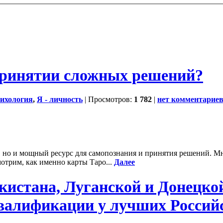
принятии сложных решений?
ихология
,
Я - личность
| Просмотров:
1 782
|
нет комментарие
о, но и мощный ресурс для самопознания и принятия решений. 
мотрим, как именно карты Таро...
Далее
кистана, Луганской и Донецко
валификации у лучших Российс