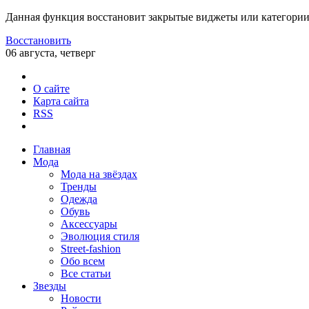
Данная функция восстановит закрытые виджеты или категории
Восстановить
06 августа, четверг
О сайте
Карта сайта
RSS
Главная
Мода
Мода на звёздах
Тренды
Одежда
Обувь
Аксессуары
Эволюция стиля
Street-fashion
Обо всем
Все статьи
Звезды
Новости