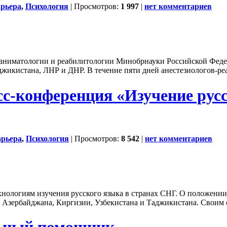
рьера
,
Психология
| Просмотров:
1 997
|
нет комментариев
 реаниматологии и реабилитологии Минобрнауки Российской Фе
жикистана, ЛНР и ДНР. В течение пяти дней анестезиологов-реа
сс-конференция «Изучение рус
рьера
,
Психология
| Просмотров:
8 542
|
нет комментариев
нологиям изучения русского языка в странах СНГ. О положении 
из Азербайджана, Киргизии, Узбекистана и Таджикистана. Своим