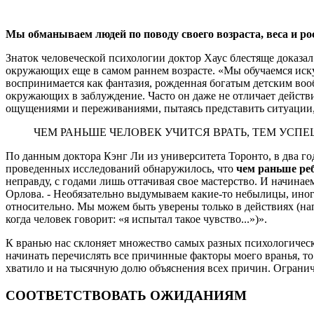
Мы обманываем людей по поводу своего возраста, веса и ро
Знаток человеческой психологии доктор Хаус блестяще доказа
окружающих еще в самом раннем возрасте. «Мы обучаемся искус
воспринимается как фантазия, рожденная богатым детским воо
окружающих в заблуждение. Часто он даже не отличает действи
ощущениями и переживаниями, пытаясь представить ситуации, 
ЧЕМ РАНЬШЕ ЧЕЛОВЕК УЧИТСЯ ВРАТЬ, ТЕМ УСП
По данным доктора Кэнг Ли из университета Торонто, в два год
проведенных исследований обнаружилось, что
чем раньше реб
неправду, с годами лишь оттачивая свое мастерство. И начина
Орлова. - Необязательно выдумываем какие-то небылицы, иногд
относительно. Мы можем быть уверены только в действиях (на
когда человек говорит: «я испытал такое чувство...»)».
К вранью нас склоняет множество самых разных психологическ
начинать перечислять все причинные факторы моего вранья, т
хватило и на тысячную долю объяснения всех причин. Ограни
СООТВЕТСТВОВАТЬ ОЖИДАНИЯМ