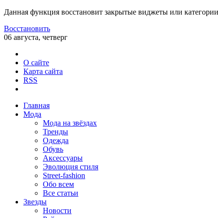
Данная функция восстановит закрытые виджеты или категории
Восстановить
06 августа, четверг
О сайте
Карта сайта
RSS
Главная
Мода
Мода на звёздах
Тренды
Одежда
Обувь
Аксессуары
Эволюция стиля
Street-fashion
Обо всем
Все статьи
Звезды
Новости