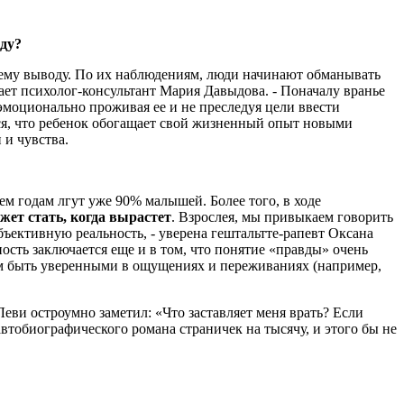
вду?
ожему выводу. По их наблюдениям, люди начинают обманывать
ает психолог-консультант Мария Давыдова. - Поначалу вранье
моционально проживая ее и не преследуя цели ввести
тся, что ребенок обогащает свой жизненный опыт новыми
 и чувства.
рем годам лгут уже 90% малышей. Более того, в ходе
жет стать, когда вырастет
. Взрослея, мы привыкаем говорить
ъективную реальность, - уверена гештальтте-рапевт Оксана
ость заключается еще и в том, что понятие «правды» очень
жем быть уверенными в ощущениях и переживаниях (например,
ви остроумно заметил: «Что заставляет меня врать? Если
тобиографического романа страничек на тысячу, и этого бы не