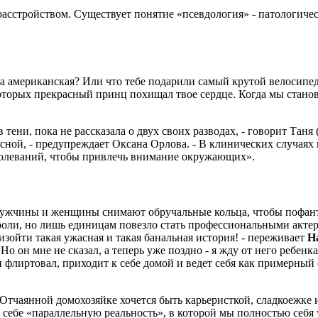
расстройством. Существует понятие «псевдология» - патологич
, а американская? Или что тебе подарили самый крутой велосипед
 которых прекрасный принц похищал твое сердце. Когда мы ста
 тени, пока не рассказала о двух своих разводах, - говорит Таня
асной, - предупреждает Оксана Орлова. - В клинических случая
болеваний, чтобы привлечь внимание окружающих».
. Мужчины и женщины снимают обручальные кольца, чтобы пофант
роли, но лишь единицам повезло стать профессиональными акте
зойти такая ужасная и такая банальная история! - переживает
Н
. Но он мне не сказал, а теперь уже поздно - я жду от него ребен
 флиртовал, приходит к себе домой и ведет себя как примерный 
. Отчаянной домохозяйке хочется быть карьеристкой, сладкоежке 
 себе «параллельную реальность», в которой мы полностью себя