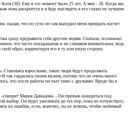
Катя (30). Ему в тот момент было 25 лет. А мне - 28. Когда мы
кая ложь раскроется и я буду выглядеть в его глазах не лучшим
ня, сказав, что по сути он сам вынудил меня приврать насчет
ова сразу предъявить себя другим людям. Сначала, осознанно
вании, что часто опаздываешь и не слишком внимательна, ведь
вой образ, корректируя его в ту или иную сторону.
ь. Становясь взрослыми, такие люди будут продолжать
 «Я так гордилась своим мужем, потому что он очень много
ось, что после работы он пьет пиво с друзьями. Вроде бы в
, -говорит Мария Давыдова. - Он привык находиться под
й выбор. Он будет увиливать до тех пор, пока не почувствует,
рять их ошибок, если, конечно, ты не хочешь, чтобы любимый