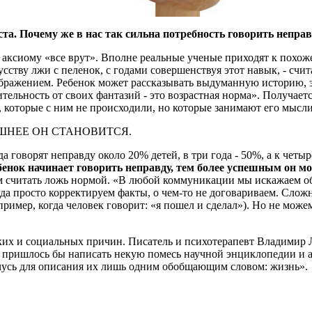
ста. Почему же в нас так сильна потребность говорить непра
л аксиому «все врут». Вполне реальные ученые приходят к пох
ству лжи с пеленок, с годами совершенствуя этот навык, - счит
бражением. Ребенок может рассказывать выдуманную историю, э
тельность от своих фантазий - это возрастная норма». Получае
которые с ним не происходили, но которые занимают его мысли
ЕШНЕЕ ОН СТАНОВИТСЯ.
а говорят неправду около 20% детей, в три года - 50%, а к четы
енок начинает говорить неправду, тем более успешным он мо
ем считать ложь нормой. «В любой коммуникации мы искажаем об
а просто корректируем факты, о чем-то не договариваем. Сложн
пример, когда человек говорит: «я пошел и сделал»). Но не мо
их и социальных причин. Писатель и психотерапевт Владимир Ле
о пришлось бы написать некую помесь научной энциклопедии и ав
чусь для описания их лишь одним обобщающим словом: жизнь».