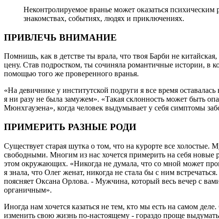
Неконтролируемое вранье может оказаться психическим 
знакомствах, событиях, людях и приключениях.
ПРИВЛЕЧЬ ВНИМАНИЕ
Помнишь, как в детстве ты врала, что твоя Барби не китайская
цену. Став подростком, ты сочиняла романтичные истории, в
помощью того же проверенного вранья.
«На девичнике у институтской подруги я все время оставалась в
я ни разу не была замужем». «Такая склонность может быть оп
Мюнхгаузена», когда человек выдумывает у себя симптомы за
ПРИМЕРИТЬ РАЗНЫЕ РОДИ
Существует старая шутка о том, что на курорте все холостые
свободными. Многим из нас хочется примерить на себя новые 
этом окружающих. «Никогда не думала, что со мной может прои
я знала, что Олег женат, никогда не стала бы с ним встречаться
поясняет Оксана Орлова. - Мужчина, который весь вечер с вами
органичным».
Иногда нам хочется казаться не тем, кто мы есть на самом деле
изменить свою жизнь по-настоящему - гораздо проще выдумать