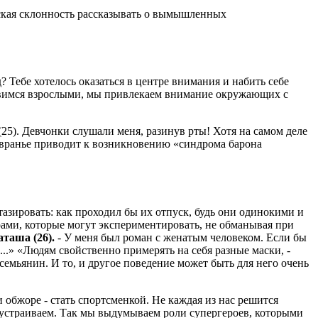
еская склонность рассказывать о вымышленных
? Тебе хотелось оказаться в центре внимания и набить себе
новимся взрослыми, мы привлекаем внимание окружающих с
 (25). Девчонки слушали меня, разинув рты! Хотя на самом деле
х вранье приводит к возникновению «синдрома барона
азировать: как проходил бы их отпуск, будь они одинокими и
рами, которые могут экспериментировать, не обманывая при
аташа (26).
- У меня был роман с женатым человеком. Если бы
ка...» «Людям свойственно примерять на себя разные маски, -
семьянин. И то, и другое поведение может быть для него очень
и обжоре - стать спортсменкой. Не каждая из нас решится
 устраиваем. Так мы выдумываем роли супергероев, которыми