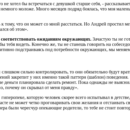
 не хотел бы встречаться с девушкой старше себя, - рассказывает 
ла немного моложе. Много месяцев подряд боялась, что моя малень
 к тому, что он может со мной расстаться. Но Андрей простил ме
ался об этом».
а соответствовать ожиданиям окружающих.
Зачастую ты не гот
ы тебя видеть. Конечно же, ты не станешь говорить на собеседо
уитивно подстраиваясь под потребности окружающих, мы меняем с
 слишком сильно контролировать, то они обязательно будут врат
ений закрепит у них именно такой паттерн (шаблон) поведения.
ные деньги планировала сделать ремонт. Пока однажды не выяснил
о, почему он скрывал от меня правду».
гиперопеке, которую человек скорее всего испытывал в детстве
те не может четко проговаривать свои желания и отстаивать сво
тнера были чересчур опекающие родители, то тебе не стоит повто