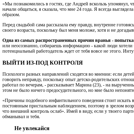
«Мы познакомились в гостях, где Андрей вскользь упомянул, что
начали общаться, я сказала, что мне 24 года. Я всегда выгляде
образом.
Перед свадьбой сама рассказала ему правду, внутренне готовясь
своего возраста, поскольку был меня моложе, хотя и не догадыв
Одна из самых распространенных причин вранья - попытк
или неосознанно, собираешь информацию - какой люди хотели б
потенциальный работодатель ждет от тебя вовсе не этого. Инт
ВЫЙТИ ИЗ-ПОД КОНТРОЛЯ
Психологи разных направлений сходятся во мнении: если детей
говорить неправду, поскольку опыт детско-родительских отнош
работал по вечерам, - рассказывает Марина (23), - на выручен
этом не было ничего предосудительного, но мне было непонятн
«Причины подобного инфантильного поведения стоит искать в 
постоянным пристальным наблюдением, поэтому в зрелом возрас
что внешний контроль ослаб». Имей в виду, если у твоего пар
обманывал и тебя.
Не увлекайся