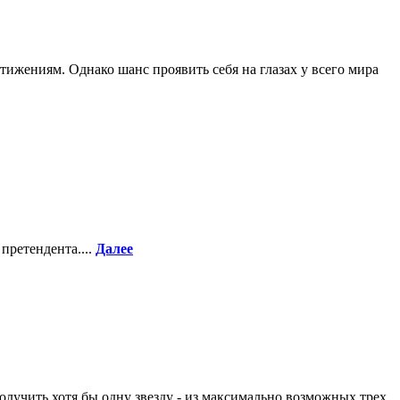
ижениям. Однако шанс проявить себя на глазах у всего мира
претендента....
Далее
олучить хотя бы одну звезду - из максимально возможных трех