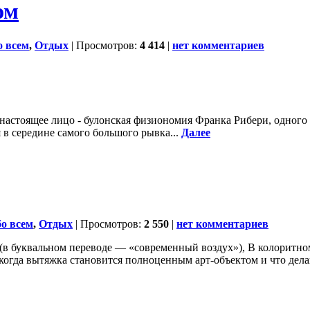
ом
о всем
,
Отдых
| Просмотров:
4 414
|
нет комментариев
 настоящее лицо - булонская физиономия Франка Рибери, одного 
 в середине самого большого рывка...
Далее
о всем
,
Отдых
| Просмотров:
2 550
|
нет комментариев
r (в буквальном переводе — «современный воздух»), В колорит
 когда вытяжка становится полноценным арт-объектом и что дела