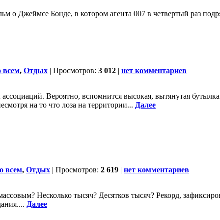
ьм о Джеймсе Бонде, в котором агента 007 в четвертый раз подр
 всем
,
Отдых
| Просмотров:
3 012
|
нет комментариев
 ассоциаций. Вероятно, вспомнится высокая, вытянутая бутылка
смотря на то что лоза на территории...
Далее
о всем
,
Отдых
| Просмотров:
2 619
|
нет комментариев
 массовым? Несколько тысяч? Десятков тысяч? Рекорд, зафиксир
ния....
Далее