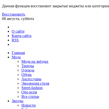
Данная функция восстановит закрытые виджеты или категории
Восстановить
08 августа, суббота
О сайте
Карта сайта
RSS
Главная
Мода
Мода на звёздах
Тренды
Одежда
Обувь
Аксессуары
Эволюция стиля
Street-fashion
Обо всем
Все статьи
Звезды
Новости