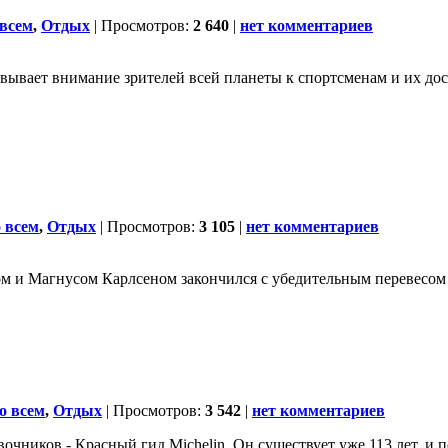
всем
,
Отдых
| Просмотров:
2 640
|
нет комментариев
ывает внимание зрителей всей планеты к спортсменам и их дост
 всем
,
Отдых
| Просмотров:
3 105
|
нет комментариев
м и Магнусом Карлсеном закончился с убедительным перевесом 
о всем
,
Отдых
| Просмотров:
3 542
|
нет комментариев
ников - Красный гид Michelin. Он существует уже 113 лет, и п