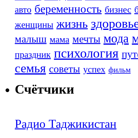
беременность
авто
бизнес
здоровь
жизнь
женщины
мода
малыш
мечты
мама
психология
пут
праздник
семья
советы
успех
фильм
Счётчики
Радио Таджикистан