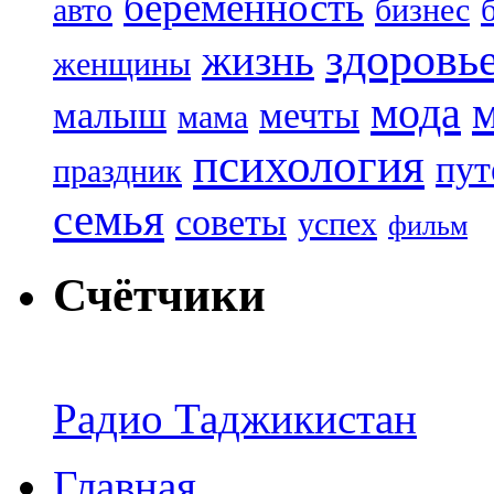
беременность
авто
бизнес
здоровь
жизнь
женщины
мода
малыш
мечты
мама
психология
пут
праздник
семья
советы
успех
фильм
Счётчики
Радио Таджикистан
Главная