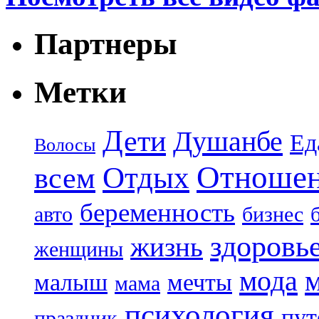
Партнеры
Метки
Дети
Душанбе
Ед
Волосы
Отноше
Отдых
всем
беременность
авто
бизнес
здоровь
жизнь
женщины
мода
малыш
мечты
мама
психология
пут
праздник