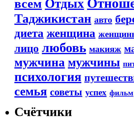
Отнош
Отдых
всем
Таджикистан
бер
авто
диета
женщина
женщин
любовь
лицо
м
макияж
мужчина
мужчины
пи
психология
путешеств
семья
советы
успех
фильм
Счётчики