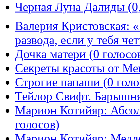
Черная Луна Далиды (0,
Валерия Кристовская: «
развода, если у тебя че
Дочка матери (0 голосо
Секреты красоты от Мег
Строгие папаши (0 голо
Тейлор Свифт. Барышня-
Марион Котийяр: Абсо
голосов)
Марион Котийяр: Медле