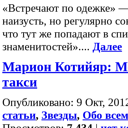
«Встречают по одежке» — 
наизусть, но регулярно с
что тут же попадают в сп
знаменитостей»....
Далее
Марион Котийяр: Ме
такси
Опубликовано: 9 Окт, 2012
статьи
,
Звезды
,
Обо все
Просмотров:
7 434
|
нет 