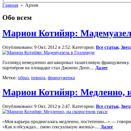
Главная
» Архив
Обо всем
Марион Котийяр: Мадемуазел
Опубликовано: 9 Окт, 2012 в 2:52. Категории:
Все статьи
,
Звез
Голливуд немедленно ангажировал талантливую француженку.
партнёром на площадке стал Джонни Депп....
Далее
Метки:
образ
,
певица
,
француженка
Марион Котийяр: Медленно, н
Опубликовано: 9 Окт, 2012 в 2:47. Категории:
Все статьи
,
Звез
«Моя карьера продвигалась медленно, постепенно...» — говор
«Как я обсуждал... (мою сексуальную жизнь)»....
Далее