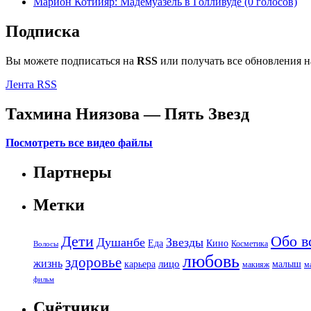
Марион Котийяр: Мадемуазель в Голливуде (0 голосов)
Подписка
Вы можете подписаться на
RSS
или получать все обновления 
Лента RSS
Тахмина Ниязова — Пять Звезд
Посмотреть все видео файлы
Партнеры
Метки
Дети
Обо в
Душанбе
Звезды
Еда
Кино
Косметика
Волосы
любовь
здоровье
жизнь
лицо
карьера
малыш
макияж
м
фильм
Счётчики