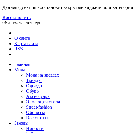
Данная функция восстановит закрытые виджеты или категории
Восстановить
06 августа, четверг
О сайте
Карта сайта
RSS
Главная
Мода
Мода на звёздах
Тренды
Одежда
Обувь
Аксессуары
Эволюция стиля
Street-fashion
Обо всем
Все статьи
Звезды
Новости