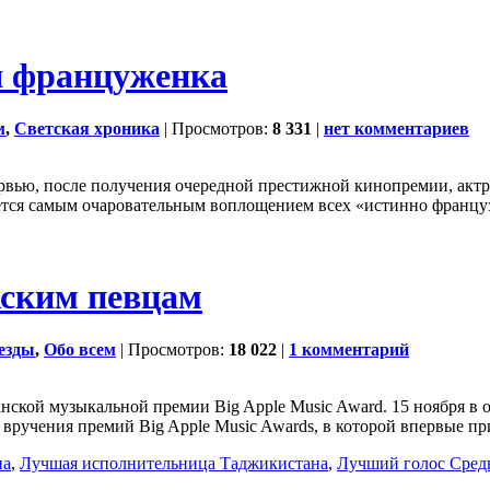
я француженка
м
,
Светская хроника
| Просмотров:
8 331
|
нет комментариев
рвью, после получения очередной престижной кинопремии, актр
ется самым очаровательным воплощением всех «истинно француз
ским певцам
езды
,
Обо всем
| Просмотров:
18 022
|
1 комментарий
нской музыкальной премии Big Apple Music Award. 15 ноября в
ручения премий Big Apple Music Awards, в которой впервые пр
на
,
Лучшая исполнительница Таджикистана
,
Лучший голос Сред