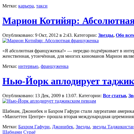
Метки:
карьера
,
такси
Марион Котийяр: Абсолютна
Опубликовано: 9 Окт, 2012 в 2:43. Категории:
Звезды
,
Обо все
«Я абсолютная француженка!» — нередко подчёркивает в инте
женственная, утончённая, для многих киноманов Марион явля
Метки:
интервью
,
француженка
Нью-Йорк аплодирует таджик
Опубликовано: 13 Дек, 2009 в 13:07. Категории:
Все статьи
,
Зв
Шабнам, Джонибек и Бахром Гафури стали лауреатами америка
«Манхеттен Центре» прошла вторая международная церемония в
Метки:
Бахром Гафури
,
Джонибек
,
Звезды
,
звезды Таджикиста
Шабнами Сураё