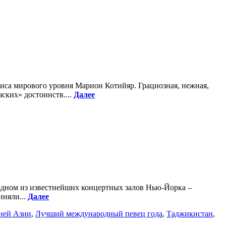
иса мирового уровня Марион Котийяр. Грациозная, нежная,
ских» достоинств....
Далее
 одном из известнейших концертных залов Нью-Йорка –
иняли...
Далее
ней Азии
,
Лучший международный певец года
,
Таджикистан
,