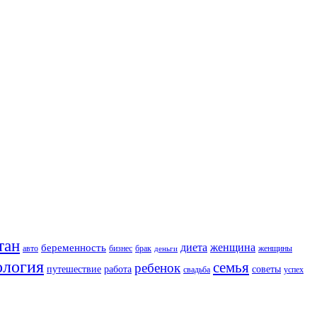
тан
диета
женщина
беременность
авто
бизнес
брак
женщины
деньги
ология
семья
ребенок
путешествие
работа
советы
свадьба
успех