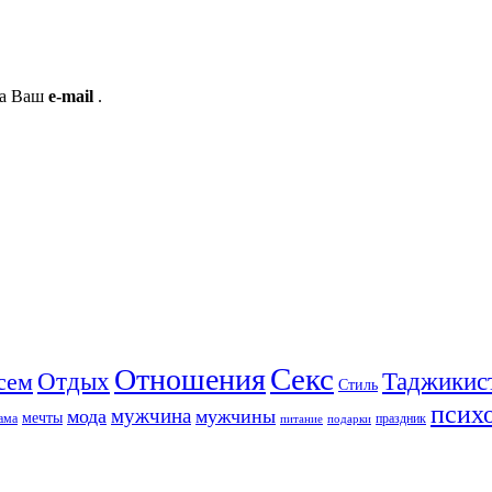
на Ваш
e-mail
.
Секс
Отношения
Отдых
сем
Таджикис
Стиль
псих
мужчина
мода
мужчины
мечты
ама
праздник
питание
подарки