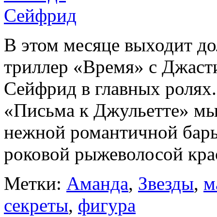
В этом месяце выходит д
триллер «Время» с Джас
Сейфрид в главных ролях
«Письма к Джульетте» мы
нежной романтичной бары
роковой рыжеволосой крас
Метки:
Аманда
,
Звезды
,
м
секреты
,
фигура