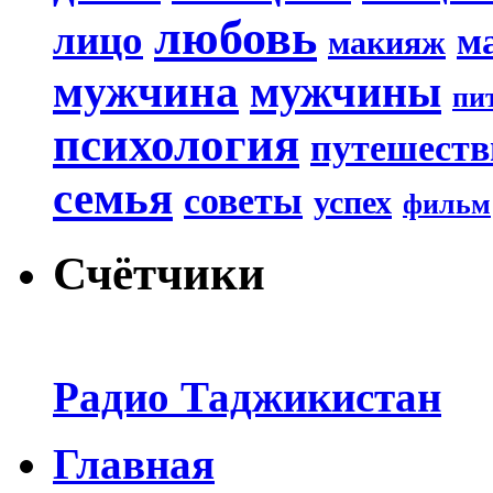
любовь
лицо
м
макияж
мужчина
мужчины
пи
психология
путешеств
семья
советы
успех
фильм
Счётчики
Радио Таджикистан
Главная