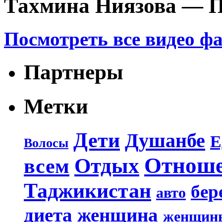
Тахмина Ниязова — П
Посмотреть все видео ф
Партнеры
Метки
Дети
Душанбе
Е
Волосы
Отнош
Отдых
всем
Таджикистан
бер
авто
диета
женщина
женщин