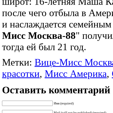
широт: 16-летняя Маша К
после чего отбыла в Амери
и наслаждается семейным 
Мисс Москва-88
" получ
тогда ей был 21 год.
Метки:
Вице-Мисс Москв
красотки
,
Мисс Америка
,
Оставить комментарий
Имя (required)
Mail (will not be published) (required)