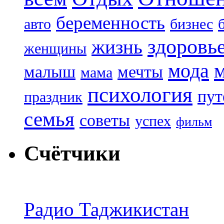
беременность
авто
бизнес
здоровь
жизнь
женщины
мода
малыш
мечты
мама
психология
пут
праздник
семья
советы
успех
фильм
Счётчики
Радио Таджикистан