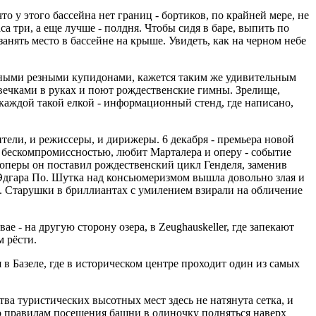
о у этого бассейна нет границ - бортиков, по крайней мере, не
а три, а еще лучше - полдня. Чтобы сидя в баре, выпить по
занять место в бассейне на крыше. Увидеть, как на черном небе
енными резными купидонами, кажется таким же удивительным
вечками в руках и поют рождественские гимны. Зрелище,
 каждой такой елкой - информационный стенд, где написано,
ители, и режиссеры, и дирижеры. 6 декабря - премьера новой
 бескомпромиссностью, любит Марталера и оперу - событие
 оперы он поставил рождественский цикл Генделя, заменив
 Эдгара По. Шутка над консьюмеризмом вышла довольно злая и
в. Старушки в бриллиантах с умилением взирали на обличение
 - на другую сторону озера, в Zeughauskeller, где запекают
м рёсти.
я в Базеле, где в историческом центре проходит один из самых
ва туристических высотных мест здесь не натянута сетка, и
По правилам посещения башни в одиночку подняться наверх