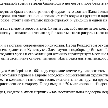
родуваемой всеми ветрами башне долго невмоготу, пора бежать в
вертятся-брызгаются странные фигурки - это фонтан Жана Тэнгл
 роли, так увлеченно они поливают себя водой и крутятся в од
розов: стоит внимательно присмотреться, и увидишь в одной из 
а вся галерея второго этажа. Скульптуры, собранные из деталек
почку оживают и начинают действовать: кто-то рисует, кто-то пи
ли и выставки современного искусства. Перед Рождеством открыв
еля хранится в Кунстмузее. Здесь лучшая подборка рейнского Р
здания музея и его коллекции отлично характеризует местные нр
ф на первом плане стирает пеленки. Или представить маленьког
уса Аммбербаха в 1661 году горожане вместе с университетом в
зеле открылся первый в Европе городской общественный художест
е, - и коллекции там очень тесно, экспонаты висят друг на друг
пристроенное к старому. Город выделил 50 миллионов швейцарск
ет, сходите в музей игрушек - там восхитительная подборка мед