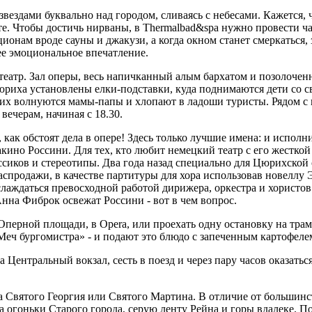
ездами буквально над городом, сливаясь с небесами. Кажется, чт
те. Чтобы достичь нирваны, в Thermalbad&spa нужно провести час
ионам вроде сауны и джакузи, а когда окном станет смеркаться, 
шее эмоциональное впечатление.
 театр. Зал оперы, весь напичканный алым бархатом и позолоч
юриха установлены елки-подставки, куда поднимаются дети со с
 них волнуются мамы-папы и хлопают в ладоши туристы. Рядом с
вечерам, начиная с 18.30.
 как обстоят дела в опере! Здесь только лучшие имена: и исполн
ино Россини. Для тех, кто любит немецкий театр с его жесткой
ссиков и стереотипы. Два года назад специально для Цюрихской
аспродажи, в качестве партитуры для хора использовав новеллу
слаждаться превосходной работой дирижера, оркестра и хористо
Анна Фиброк освежат Россини - вот в чем вопрос.
ерной площади, в Opera, или проехать одну остановку на трамвае
«Меч бургомистра» - и подают это блюдо с запеченным картофеле
а Центральный вокзал, сесть в поезд и через пару часов оказатьс
 Святого Георгия или Святого Мартина. В отличие от большинст
на огоньки Старого города, серую ленту Рейна и горы вдалеке. 