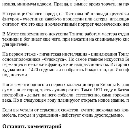
нельзя, минимум вдвоем. Правда, в зимнее время торчать на п
На границе Старого города, на Театральной площади крутятся-
фигурок - участники какой-то процессии или актеры, играющие
считают, что это еще и коллективный портрет человеческих нев
В Музее современного искусства Тэнгли работам мастера отдан
техники и бог знает еще чего, при нажатии на специальную кно
для зрителей.
На первом этаже - гигантская инсталляция - цивилизация Тэнг
основоположников «Флюксуса». Но самое главное искусство Баз
германцев и неплохие французские импрессионисты. История со
художники в 1420 году могли изобразить Рождество, где Иоси
под ногтями.
После смерти одного из первых коллекционеров Европы Базили
суммы внес город, треть - университет. Там в 1671 году в Ба
постройки - деньги на него собрали, естественно, сами горожан
века. Но в следующем году планируют открыть новое здание, 
Если вы устали от серьезных сюжетов, купите шоколадных конф
мебель, посуда и украшения - действует очень духоподъемно.
Оставить комментарий