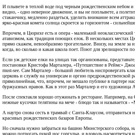
И плывете в теплой воде под черным рождественским небом и зв
видно, - одно неверное движение, и вы не поплывете, а полети
стаканчику, медленно раздеться, уделить внимание всем аттракц
ярко-красная комета солнца скроется за горизонтом - сильней
Впрочем, в Цюрихе есть и опера - маленький неоклассический
атавизмом, как традиция поющих елок. В нескольких местах Ц
прямо скажем, невообразимо трогательное. Внизу, на земле за
когда, во сколько и какая школа поет. Поют для зрелищности по 
Если уж детские елки на улицах так организованы, представьте,
постановки Кристофа Марталера, «Путешествие в Реймс» Джоак
must-see. Сам Марталер - большой любитель ниспровергать кла
церковь и службу на универсам и оргию предрождественской р
прямолинейная, что, впрочем, не мешало публике в партере на
буржуазных нравов. Как в этот раз Марталер и его художница 
После спектакля хорошо отужинать в ресторане. Например, на Оп
нежные кусочки телятины на мече - блюдо так и называется - 
А наутро снова сесть в трамвай с Санта-Клаусом, отправиться н
красивых рождественских базаров Европы.
Но сначала нужно забраться на башню Мюнстерского собора, на
можно потрогать рукой нос горгульи, и вдоволь насмотреться 