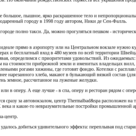
ее большое, пышное, ярко раскрашенное тело и непропорциональ
одаренный городу в 1998 году автором, Ники де Сен-Фалль.
 городе полно такси. Да, можно прогуляться пешком - историческ
деале прямо в аэропорту или на Центральном вокзале нужно куп
атерах и бесплатный вход в 480 музеев по всей территории Швейц
ая, определимся с приоритетами удовольствий. Из ожидаемых: 
ом на стоимости прибрежной земли и именитых владельцах вилл, 
еньими рогами хижины, где готовят фондю. Котелки с расплавл
нее нарезанного хлеба, макают в булькающий вязкий состав (для
чень земное, рассчитанное на луженые желудки.
ли в оперу. А еще лучше - в спа, оперу и ресторан рядом с опер
сразу за автовокзалом, центр Thermalbad&spa расположен на т
 века и какие-то невразумительные постройки промышленной ар
па-центр.
далось добиться удивительного эффекта: переплывая под старин