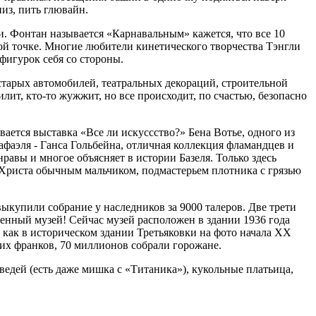
низ, пить глювайн.
и. Фонтан называется «Карнавальным» кажется, что все 10
ной точке. Многие любители кинетического творчества Тэнгли
фигурок себя со стороны.
 старых автомобилей, театральных декораций, строительной
лит, кто-то жужжит, но все происходит, по счастью, безопасно
ается выставка «Все ли искуссство?» Бена Вотье, одного из
афаэля - Ганса Гольбейна, отличная коллекция фламандцев и
авы и многое объясняет в истории Базеля. Только здесь
о Христа обычным мальчиком, подмастерьем плотника с грязью
ыкупили собрание у наследников за 9000 талеров. Две трети
венный музей! Сейчас музей расположен в здании 1936 года
е, как в историческом здании Третьяковки на фото начала XX
их франков, 70 миллионов собрали горожане.
ведей (есть даже мишка с «Титаника»), кукольные платьица,