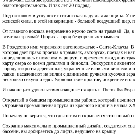
благотворительность. И так лет 20 подряд.
Под потолком в углу висит гигантская надувная женщина. У н
женской силы, в этой инкарнации - большой воздушный шар, п
От главного вокзала непременно нужно сесть на трамвай. Да, в
все-таки трамвай! Цюрих - город безупречных трамваев.
В Рождество ими управляют вагоновожатые - Санта-Клаусы. В и
которая дает право проезда в трамваях, автобусах, поездах и к
определившись с номером маршрута и временем ожидания трамв
карту озера со всеми деталями и бинокли. Экскурсия с акцент
городу открыты деревянные, украшенные еловыми ветками и ол
лавки, насаживают на вилки с длинными ручками кусочки зара
несколько секунд и едят. Удовольствие простое, искреннее и о
И наконец-то удовольствия изящные: сходить в Thermalbad&spa и
Открытый в бывшем промышленном районе, который начинается 
Огромная промышленная труба из красного кирпича начала XX
Поначалу не верится, что где-то там и скрывается этот новый с
Сохранив максимально промышленный дизайн, создателям спа у
бассейн, вы добираетесь до лифта, ведущего на крышу.