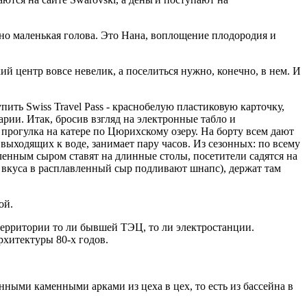
но маленькая голова. Это Нана, воплощение плодородия и
ий центр вовсе невелик, а поселиться нужно, конечно, в нем. И
ить Swiss Travel Pass - краснобелую пластиковую карточку,
арии. Итак, бросив взгляд на электронные табло и
прогулка на катере по Цюрихскому озеру. На борту всем дают
выходящих к воде, занимает пару часов. Из сезонных: по всему
енным сыром ставят на длинные столы, посетители садятся на
 вкуса в расплавленный сыр подливают шнапс), держат там
ой.
ерритории то ли бывшей ТЭЦ, то ли электростанции.
хитектуры 80-х годов.
ными каменными арками из цеха в цех, то есть из бассейна в