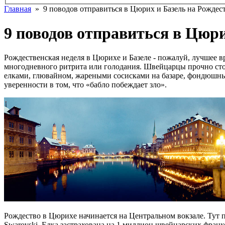
Главная
» 9 поводов отправиться в Цюрих и Базель на Рождес
9 поводов отправиться в Цюри
Рождественская неделя в Цюрихе и Базеле - пожалуй, лучшее вр
многодневного ритрита или голодания. Швейцарцы прочно сто
елками, глювайном, жареными сосисками на базаре, фондюшн
уверенности в том, что «бабло побеждает зло».
Рождество в Цюрихе начинается на Центральном вокзале. Тут п
Swarovski. Елка застрахована на 1 миллион швейцарских франк