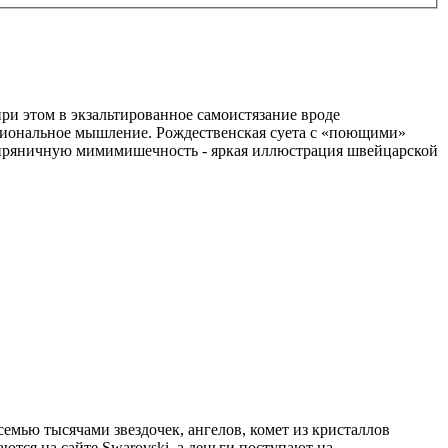
при этом в экзальтированное самоистязание вроде
ациональное мышление. Рождественская суета с «поющими»
 пряничную мимимишечность - яркая иллюстрация швейцарской
емью тысячами звездочек, ангелов, комет из кристаллов
тся на сайте Swarovski, а деньги поступают на