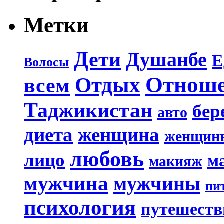
Метки
Дети
Душанбе
Е
Волосы
Отнош
Отдых
всем
Таджикистан
бер
авто
диета
женщина
женщин
любовь
лицо
м
макияж
мужчина
мужчины
пи
психология
путешеств