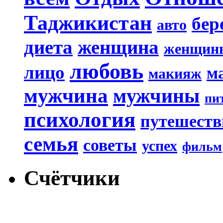
Таджикистан
бер
авто
диета
женщина
женщин
любовь
лицо
м
макияж
мужчина
мужчины
пи
психология
путешеств
семья
советы
успех
фильм
Счётчики