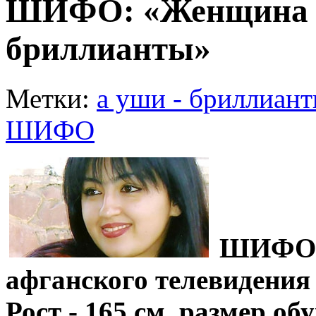
ШИФО: «Женщина л
бриллианты»
Метки:
а уши - бриллиан
ШИФО
ШИФО -
афганского телевидения
Рост - 165 см, размер обу