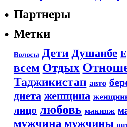
Партнеры
Метки
Дети
Душанбе
Е
Волосы
Отнош
Отдых
всем
Таджикистан
бер
авто
диета
женщина
женщин
любовь
лицо
м
макияж
мужчина
мужчины
пи