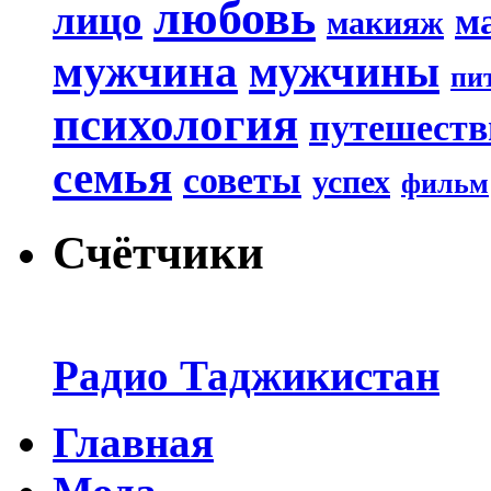
любовь
лицо
м
макияж
мужчина
мужчины
пи
психология
путешеств
семья
советы
успех
фильм
Счётчики
Радио Таджикистан
Главная