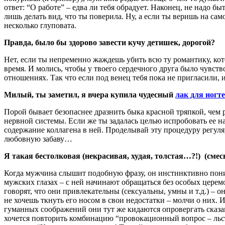
ответ: “О работе” – едва ли тебя обрадует. Наконец, не надо 
лишь делать вид, что ты поверила. Ну, а если ты веришь на са
несколько глуповата.
Правда, было бы здорово завести кучу детишек, дорогой?
Нет, если ты непременно жаждешь убить всю ту романтику, кото
время. И молись, чтобы у твоего сердечного друга было чувс
отношениях. Так что если под венец тебя пока не пригласили,
Милый, ты заметил, я вчера купила чудесный
лак для ногт
Порой бывает безопаснее дразнить быка красной тряпкой, чем
нервной системы. Если же ты задалась целью испробовать ее н
содержание коллагена в ней. Проделывай эту процедуру регуля
любовную забаву…
Я
такая бестолковая (некрасивая, худая, толстая…?!) (смес
Когда мужчина слышит подобную фразу, он инстинктивно понимае
мужских глазах – с ней начинают обращаться без особых церем
говорят, что они привлекательны (сексуальны, умны и т.д.) – он
не хочешь ткнуть его носом в свои недостатки – молчи о них
гуманных соображений они тут же кидаются опровергать сказа
хочется повторить комбинацию “провокационный вопрос – льстив