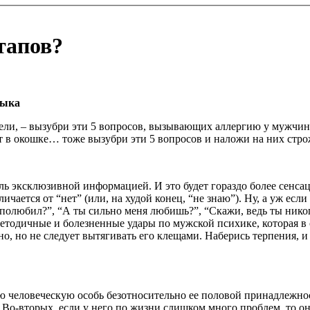
тапов?
быка
лядели, – вызубри эти 5 вопросов, вызывающих аллергию у мужчи
т в окошке… тоже вызубри эти 5 вопросов и наложи на них стро
ь эксклюзивной информацией. И это будет гораздо более сенсаци
ичается от “нет” (или, на худой конец, “не знаю”). Ну, а уж есл
олюбил?”, “А ты сильно меня любишь?”, “Скажи, ведь ты никогд
одичные и болезненные удары по мужской психике, которая в 
, но не следует вытягивать его клещами. Наберись терпения, и 
ю человеческую особь безотносительно ее половой принадлежно
 Во-вторых, если у него по жизни слишком много проблем, то он 