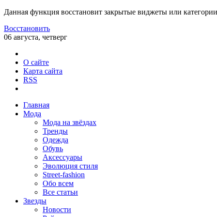
Данная функция восстановит закрытые виджеты или категории
Восстановить
06 августа, четверг
О сайте
Карта сайта
RSS
Главная
Мода
Мода на звёздах
Тренды
Одежда
Обувь
Аксессуары
Эволюция стиля
Street-fashion
Обо всем
Все статьи
Звезды
Новости