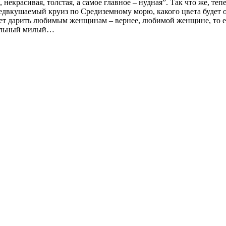
 некрасивая, толстая, а самое главное – нудная”. Так что же, те
предвкушаемый круиз по Средиземному морю, какого цвета будет 
ет дарить любимым женщинам – вернее, любимой женщине, то ест
вильный милый…