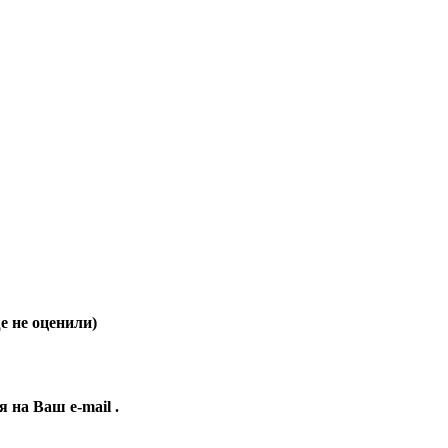
 не оценили)
ия на Ваш
e-mail
.