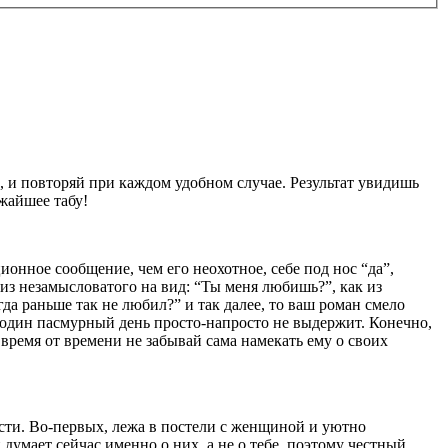
н, и повторяй при каждом удобном случае. Результат увидишь
жайшее табу!
онное сообщение, чем его неохотное, себе под нос “да”,
и из незамысловатого на вид: “Ты меня любишь?”, как из
а раньше так не любил?” и так далее, то ваш роман смело
один пасмурный день просто-напросто не выдержит. Конечно,
время от времени не забывай сама намекать ему о своих
сти. Во-первых, лежа в постели с женщиной и уютно
думает сейчас именно о них, а не о тебе, поэтому честный