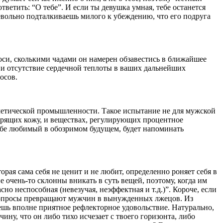
тветить: “О тебе”. И если ты девушка умная, тебе останется
 невольно подталкиваешь милого к убеждению, что его подруга
роси, сколькими чадами он намерен обзавестись в ближайшее
 и отсутствие сердечной теплоты в ваших дальнейших
осов.
сметической промышленности. Такое испытание не для мужской
тарящих кожу, и веществах, регулирующих процентное
тебе любимый в обозримом будущем, будет напоминать
рая сама себя не ценит и не любит, определенно роняет себя в
очень-то склонны вникать в суть вещей, поэтому, когда им
сно неспособная (невезучая, неэффектная и т.д.)”. Короче, если
е вопросы превращают мужчин в вынужденных лжецов. Из
шь вполне приятное рефлекторное удовольствие. Натурально,
ну, что он либо тихо исчезает с твоего горизонта, либо