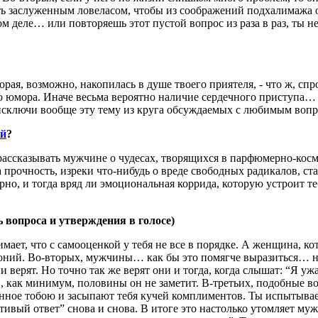
быть заслуженным ловеласом, чтобы из соображений подхалимажа о
мом деле… или повторяешь этот пустой вопрос из раза в раз, ты
рая, возможно, накопилась в душе твоего приятеля, - что ж, сп
тво юмора. Иначе весьма вероятно наличие сердечного приступа…
 исключи вообще эту тему из круга обсуждаемых с любимым вопр
ей
?
 рассказывать мужчине о чудесах, творящихся в парфюмерно-ко
а прочность, изреки что-нибудь о вреде свободных радикалов, с
рно, и тогда вряд ли эмоциональная коррида, которую устроит 
ь вопроса и утверждения в голосе)
т, что с самооценкой у тебя не все в порядке. А женщина, кото
оний. Во-вторых, мужчины… как бы это помягче выразиться… не 
и верят. Но точно так же верят они и тогда, когда слышат: “Я ужа
. И, как минимум, половины он не заметит. В-третьих, подобны
нное тобою и засыпают тебя кучей комплиментов. Ты испытывае
ый ответ” снова и снова. В итоге это настолько утомляет мужчи