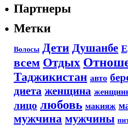
Партнеры
Метки
Дети
Душанбе
Е
Волосы
Отнош
Отдых
всем
Таджикистан
бер
авто
диета
женщина
женщин
любовь
лицо
м
макияж
мужчина
мужчины
пи