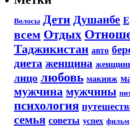
Дети
Душанбе
Е
Волосы
Отнош
Отдых
всем
Таджикистан
бер
авто
диета
женщина
женщин
любовь
лицо
м
макияж
мужчина
мужчины
пи
психология
путешеств
семья
советы
успех
фильм