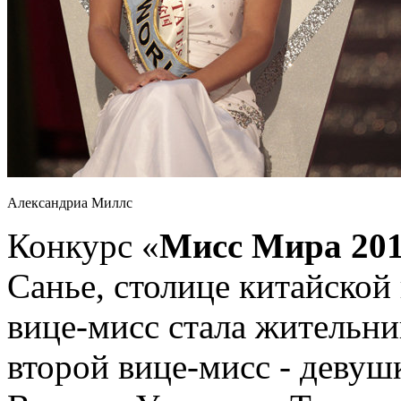
Александриа Миллс
Конкурс «
Мисс Мира 20
Санье, столице китайско
вице-мисс стала жительн
второй вице-мисс - девуш