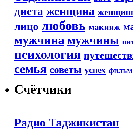
диета
женщина
женщин
любовь
лицо
м
макияж
мужчина
мужчины
пи
психология
путешеств
семья
советы
успех
фильм
Счётчики
Радио Таджикистан