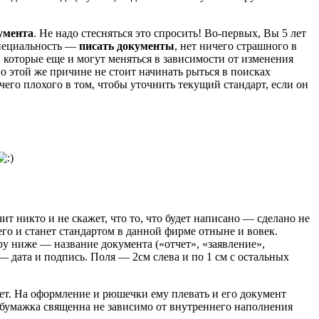
умента
. Не надо стесняться это спросить! Во-первых, Вы 5 лет
специальность —
писать документы
, нет ничего страшного в
которые еще и могут меняться в зависимости от изменения
по этой же причине не стоит начинать рыться в поисках
чего плохого в том, чтобы уточнить текущий стандарт, если он
ит никто и не скажет, что то, что будет написано — сделано не
сего и станет стандартом в данной фирме отныне и вовек.
ру ниже — название документа («отчет», «заявление»,
— дата и подпись. Поля — 2см слева и по 1 см с остальных
ймет. На оформление и рюшечки ему плевать и его документ
я бумажка священна не зависимо от внутреннего наполнения