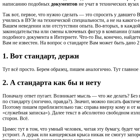
написанию подобных
документов
не учат в технических вузах
Так вот, первое, что нужно сделать — это спросить у давшего 
учились в ВУЗе на технической специальности, а не на какого
Вашем неведении или отстутствии опыта. Во-вторых, в каждой
законодательства или смены ключевых фигур в компании (главно
подобного документа в Интернете. Что-то Вы, конечно, найдете
Вам не известен. На вопрос о стандарте Вам может быть дано 2 
1. Вот стандарт, держи
Тут всё просто. Берем образец, пишем аналогично. Тут главное
2. А стандарта как бы и нету
Поначалу ответ пугает. Возникает мысль — что же делать? Без 
по стандарту (логично, правда?). Значит, можно писать фактич
Поэтому пишем приблизительно так: справа вверху кому и от к
«служебная записка»). Далее текст в абсолютно свободном изло
сторон. Всё.
Цимес тут в том, что умный человек, читая эту бумагу, будет ч
устроит. А дурак или канцеряская крыса никак не смогут зап