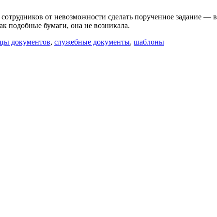
отрудников от невозможности сделать порученное задание — вещ
ак подобные бумаги, она не возникала.
зцы документов
,
служебные документы
,
шаблоны