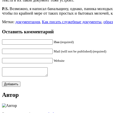
текста и их такой документ тоже устроит.
P.S.
Возможно, я написал банальщину, однако, паника молодых с
чтобы по крайней мере от таких простых и бытовых мелочей, к
Метки:
документация
,
Как писать служебные документы
,
обра
Оставить комментарий
Имя (required)
Mail (will not be published) (required)
Website
Автор