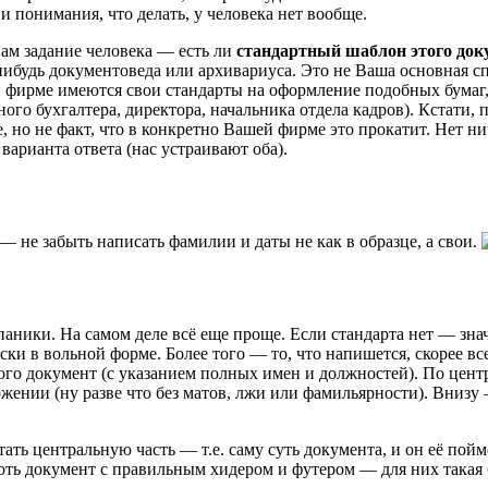
 и понимания, что делать, у человека нет вообще.
Вам задание человека — есть ли
стандартный шаблон этого док
-нибудь документоведа или архивариуса. Это не Ваша основная 
 фирме имеются свои стандарты на оформление подобных бумаг, 
го бухгалтера, директора, начальника отдела кадров). Кстати, 
, но не факт, что в конкретно Вашей фирме это прокатит. Нет ни
варианта ответа (нас устраивают оба).
 — не забыть написать фамилии и даты не как в образце, а свои.
паники. На самом деле всё еще проще. Если стандарта нет — знач
ески в вольной форме. Более того — то, что напишется, скорее в
ого документ (с указанием полных имен и должностей). По цент
жении (ну разве что без матов, лжи или фамильярности). Внизу 
итать центральную часть — т.е. саму суть документа, и он её по
ороть документ с правильным хидером и футером — для них така