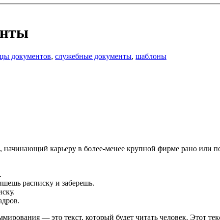
енты
зцы документов
,
служебные документы
,
шаблоны
, начинающий карьеру в более-менее крупной фирме рано или п
.
ишешь расписку и заберешь.
иску.
адров.
мирования — это текст, который будет читать человек. Этот текс