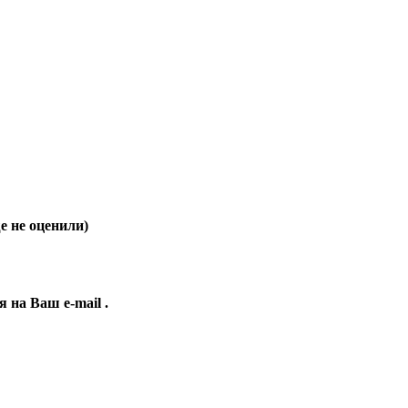
 не оценили)
ия на Ваш
e-mail
.