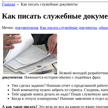
Главная
» Как писать служебные документы
Как писать служебные докум
Метки:
документация
,
Как писать служебные документы
,
обра
Всякий молодой разработчик
документов
. Начинается история обычно с подобных фраз:
Уже сделал задание? Напиши отчет о проделанной работе
Твой компьютер нужно забрать из сервиса. Сходишь, нап
Тебе upgrade компа делать не надо? Пиши служебную зап
Когда в отпуск планируешь? Напиши заявление в отдел к
А как такое писать?
Это ведь не код на каком-то языке програм