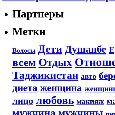
Партнеры
Метки
Дети
Душанбе
Е
Волосы
Отнош
Отдых
всем
Таджикистан
бер
авто
диета
женщина
женщин
любовь
лицо
м
макияж
мужчина
мужчины
пи