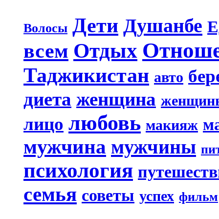
Дети
Душанбе
Е
Волосы
Отнош
Отдых
всем
Таджикистан
бер
авто
диета
женщина
женщин
любовь
лицо
м
макияж
мужчина
мужчины
пи
психология
путешеств
семья
советы
успех
фильм