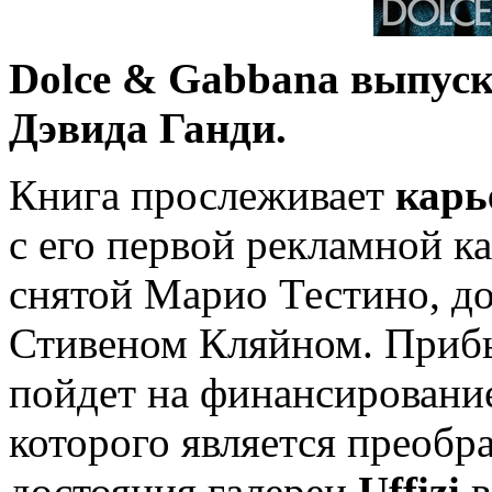
Dolce & Gabbana выпус
Дэвида Ганди.
Книга прослеживает
карь
с его первой рекламной ка
снятой Марио Тестино, д
Стивеном Кляйном. Прибы
пойдет на финансирование
которого является преобр
достояния галереи
Uffizi
в