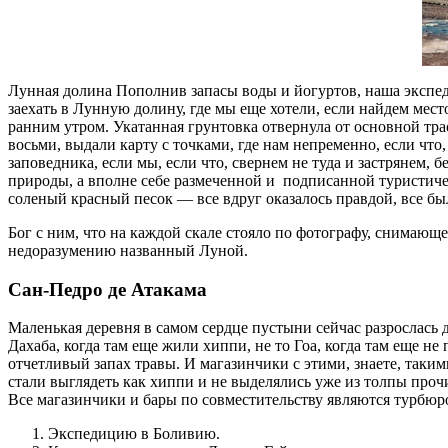
Лунная долина Пополнив запасы воды и йогуртов, наша экспе
заехать в Лунную долину, где мы еще хотели, если найдем место
ранним утром. Укатанная грунтовка отвернула от основной трас
восьми, выдали карту с точками, где нам непременно, если что
заповедника, если мы, если что, свернем не туда и застрянем, 
природы, а вполне себе размеченной и подписанной туристичес
соленый красный песок — все вдруг оказалось правдой, все б
Бог с ним, что на каждой скале стояло по фотографу, снимающ
недоразумению названный Луной.
Сан-Педро де Атакама
Маленькая деревня в самом сердце пустыни сейчас разрослась д
Дахаба, когда там еще жили хиппи, не то Гоа, когда там еще не
отчетливый запах травы. И магазинчики с этими, знаете, так
стали выглядеть как хиппи и не выделялись уже из толпы про
Все магазинчики и бары по совместительству являются турбюро
Экспедицию в Боливию.