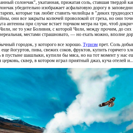
анный солончак", укатанная, прижатая соль, ставшая твердой как
лончак убедительно изображает асфальтовую дорогу в заповедни
ареях, которые так любят ставить чилийцы в "диких труднодосту
ны, они все закрыты колючей проволокой от греха, но они точно е
а антенны при случае встает торчком метра на три, чтоб докрич
м Чили, не то уже Боливия, с которой Чили, между прочим, до си
ереальная, местами страшновато, — но ехать можно, вполне дор
бычный городок, у которого все хорошо.
Туризм
прет. Соль добыв
ще йогуртов, пива, свежих соков, фруктов, купить горячего хле
 в пустыне шашлыки, купили бы мяса, но на тот момент у нас е
церковь, сквер, в котором играл приятный джаз, куча отелей и