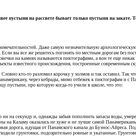
вее пустыни на рассвете бывает только пустыня на закате. 
римечательностей. Даже самую незначительную археологическую
Если вы все же решитесь погонять по местным дорогам без пост
вечки на камнях называются пиктографами, а вон те еще никак 
-объекты известного происхождения, построенные современным с
Словно кто-то разломил корочку у холмов и так оставил. Так что
анамерикану, через кебрады, мимо отбежек к пиктографам и с П
ицу пустыни, про которую когда-то учили в школе, что это:
р ни на секунду и, однажды забыв пополнить запасы воды, умере
аны на Каламу оказалась не хуже и не лучше самой Панамериканы
рвая дорога, идущая от Панамского канала до Буэнос-Айреса. По
тходили грунтовки, подозрительно ровные и укатанные. Грунтов