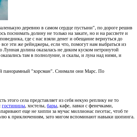
"маленькую деревню в самом сердце пустыни", по дороге решив
сь поснимать долину не только на закате, но и на рассвете и
оведника, где с нас взяли денег и обещание вернуться до
 все эти же рейнджеры, если что, помогут нам выбраться из
что Лунная долина оказалась не диким куском нетронутой
оказались там в полнолуние, и скалы, и луна над ними, и
тный панорамный "хорсман". Снимали они Марс. По
ть этого села представляет из себя некую реплику не то
:
гостиницы
, хостелы,
бары
, кафе, лавки с фенечками,
аривают еще не хиппи за мучас миллионас песетас, чтоб те
 волю к приключениям, зато мигом вспоминают навыки шопинга.