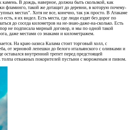
 камень. В дождь, наверное, должна быть скользкой, как
ки фламинго, такой же дотащит до деревни, в которую почему-
пных местах". Хотя не все, конечно, так уж просто. В Атакаме
сть, я их видел. Есть места, где люди ездят без дорог по
аться до соседа километров на не-знаю-даже-на-сколько. Есть
х пор не подписала мирный договор, и мы по одной такой
ога, даже местами со знаками и километражем.
ается. На краю оазиса Калама стоит торговый холл, с
ба, от зерновой лепешки до белого итальянского с оливками и
ще оставался внутренний трепет перед предстоящей
... толпа отважных покорителей пустыни с мороженым и пивом.