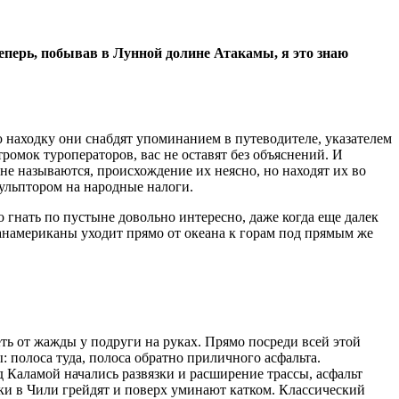
Теперь, побывав в Лунной долине Атакамы, я это знаю
 находку они снабдят упоминанием в путеводителе, указателем
ромок туроператоров, вас не оставят без объяснений. И
не называются, происхождение их неясно, но находят их во
кульптором на народные налоги.
 гнать по пустыне довольно интересно, даже когда еще далек
анамериканы уходит прямо от океана к горам под прямым же
ть от жажды у подруги на руках. Прямо посреди всей этой
: полоса туда, полоса обратно приличного асфальта.
д Каламой начались развязки и расширение трассы, асфальт
ки в Чили грейдят и поверх уминают катком. Классический