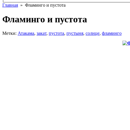
Главная
» Фламинго и пустота
Фламинго и пустота
Метки:
Атакама
,
закат
,
пустота
,
пустыня
,
солнце
,
фламинго