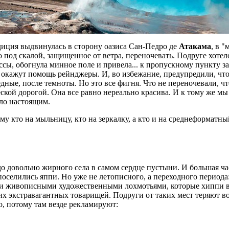
диция выдвинулась в сторону оазиса Сан-Педро де
Атакама
, в 
 под скалой, защищенное от ветра, переночевать. Подруге хотело
сы, обогнула минное поле и привела... к пропускному пункту зап
, окажут помощь рейнджеры. И, во избежание, предупредили, что
бедные, после темноты. Но это все фигня. Что не переночевали, 
кой дорогой. Она все равно нереально красива. И к тому же мы 
ыло настоящим.
ему кто на мыльницу, кто на зеркалку, а кто и на среднеформа
о довольно жирного села в самом сердце пустыни. И большая час
 поселились яппи. Но уже не летописного, а переходного периода
ими живописными художественными лохмотьями, которые хиппи вп
чих экстравагантных товарищей. Подруги от таких мест теряют
, потому там везде рекламируют: