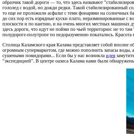
образчик такой дороги — то, что здесь называют "стабилизиров
гололед с водой, но дожди редки. Такой стабилизированный со
то еще не проложили асфальт с теми фонарями на солнечных бат
до сих пор есть изрядные куски плато, неразминированные с вой
плоскости и по наитию, и на очень многих местных машинах дуг
здесь дороги, что идут не пойми по чьей территории: не то та
полудороге-полутропе по недоразумению покатались. Красота н
Столица Каламского края Калама представляет собой вполне о
огромным супермаркетом, где можно пополнить запасы воды, а е
сушеными помидорами... Если бы у нас возникла
идея
замутить
"экспедицией". В центре оазиса Калама нами были обнаружены 