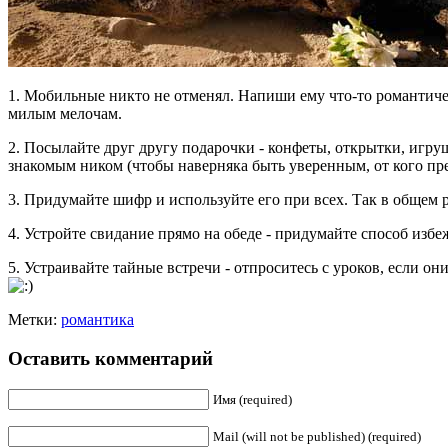
1. Мобильные никто не отменял. Напиши ему что-то романтическ
милым мелочам.
2. Посылайте друг другу подарочки - конфеты, открытки, игруш
знакомым ником (чтобы наверняка быть уверенным, от кого пре
3. Придумайте шифр и используйте его при всех. Так в общем р
4. Устройте свидание прямо на обеде - придумайте способ избе
5. Устраивайте тайные встречи - отпроситесь с уроков, если они
Метки:
романтика
Оставить комментарий
Имя (required)
Mail (will not be published) (required)