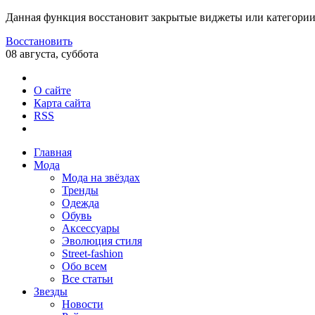
Данная функция восстановит закрытые виджеты или категории
Восстановить
08 августа, суббота
О сайте
Карта сайта
RSS
Главная
Мода
Мода на звёздах
Тренды
Одежда
Обувь
Аксессуары
Эволюция стиля
Street-fashion
Обо всем
Все статьи
Звезды
Новости