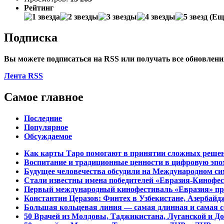
Рейтинг
(Еще
Подписка
Вы можете подписаться на
RSS
или получать все обновлен
Лента RSS
Самое главное
Последние
Популярное
Обсуждаемое
Как карты Таро помогают в принятии сложных реше
Воспитание и традиционные ценности в цифровую эпо
Будущее человечества обсудили на Международном си
Стали известны имена победителей «Евразия-Кинофес
Первый международный кинофестиваль «Евразия» прой
Константин Церазов: Финтех в Узбекистане, Азербай
Большая кольцевая линия — самая длинная и самая с
50 Врачей из Молдовы, Таджикистана, Луганской и 