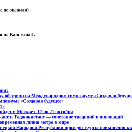
 не оценили)
ия на Ваш
e-mail
.
ний?
ху обсудили на Международном симпозиуме «Создавая будущ
мпозиуме «Создавая будущее»
т»
дет в Москве с 17 по 21 октября
джане и Таджикистане — сочетание традиций и инноваций
овременная линия метро в мире
Донецкой Народной Республики проходят курсы повышения к