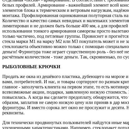
белых профилей. Армирование - важнейший элемент всей конст
элементов блока к термическим и ветровым нагрузкам, надёжн
монтажа. Профилированная оцинкованная полуторная сталь на рын
Количество и качество самых невидных и маленьких элементов
лимитирован и не должен быть больше 400 мм, а для профилей 
использовании тонкого армирования саморезы просто вылетают и
только частично, под петлевые группы. Провиснет и прогнётся
стекла марки M1 на марку М2 или М3 покупатель может и не за
стеклопакета объективно можно только с помощью специальног
деньги! Фурнитура тоже играет существенную роль - без неё н
расчётным количеством - тоже деньги. Так, скромненько, по сусе
РЫБОЛОВНЫЕ КРЮЧКИ
Продать же окна из дешёвого пластика, дубеющего на морозе и
вами, потребителей. И нас, и товары сортируют по разным кри
главное - заполучить клиента на первом этапе, то есть мотив
всевозможные акции, подарки, заявленную низкую стоимость. Э
повысилась. А когда вы сделаете предоплату, обнаружится, чт
образом, заплатив не самую низкую цену или приняв в дар моск
фурнитуры. И вместо сорока лет окно не прослужит и десяти. Н
реквизиты.
Для технически продвинутых пользователей найдутся иные марк
улучшенными характеристиками. Например, стеклопакет потолще