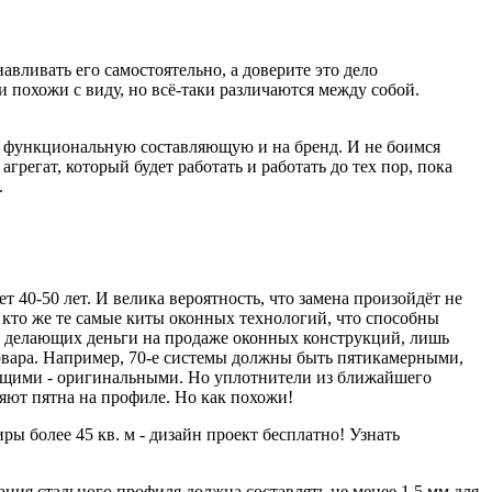
вливать его самостоятельно, а доверите это дело
 похожи с виду, но всё-таки различаются между собой.
а функциональную составляющую и на бренд. И не боимся
регат, который будет работать и работать до тех пор, пока
.
40-50 лет. И велика вероятность, что замена произойдёт не
о кто же те самые киты оконных технологий, что способны
й, делающих деньги на продаже оконных конструкций, лишь
овара. Например, 70-е системы должны быть пятикамерными,
оящими - оригинальными. Но уплотнители из ближайшего
ляют пятна на профиле. Но как похожи!
ы более 45 кв. м - дизайн проект бесплатно! Узнать
ия стального профиля должна составлять не менее 1,5 мм для