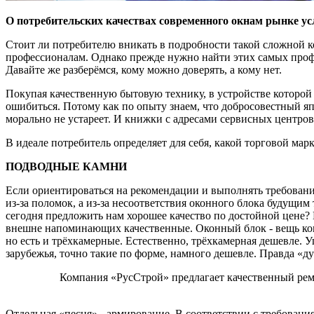
О потребительских качествах современного окнам рынке усл
Стоит ли потребителю вникать в подробности такой сложной кон
профессионалам. Однако прежде нужно найти этих самых профе
Давайте же разберёмся, кому можно доверять, а кому нет.
Покупая качественную бытовую технику, в устройстве которой
ошибиться. Потому как по опыту знаем, что добросовестный япо
морально не устареет. И книжки с адресами сервисных центров
В идеале потребитель определяет для себя, какой торговой мар
ПОДВОДНЫЕ КАМНИ
Если ориентироваться на рекомендации и выполнять требования
из-за поломок, а из-за несоответствия оконного блока будущи
сегодня предложить нам хорошее качество по достойной цене?
внешне напоминающих качественные. Оконный блок - вещь кова
но есть и трёхкамерные. Естественно, трёхкамерная дешевле.
зарубежья, точно такие по форме, намного дешевле. Правда «д
Компания «РусСтрой» предлагает качественный ремон
Отдельная «песня» - армирование. В соответствии с требован