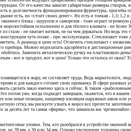
рукции. От его качества зависят габаритные размеры створок, 
ость и долговечность функционирования фурнитуры, прогибы от 
ке есть, но «стоит своих денег». Но есть и тонкая - 1,3; 1,2 и
 оконного блока - шурупов и саморезов - тоже играет огромную
в морозостойком исполнении и для тёплого климата - не более 3
з стали - не хватает витков, не на чем держаться. Но ведь это
 конструкция чуть позже - при эксплуатации. Стеклопакет тоже 
метить. А разница в цене есть! Отличить стеклопакет с низкоэ
о прибора. Можно недосыпать адсорбента в дистанционные рамки
е обойтись. Заменить металлическую ручку на пластиковую-день
кам - вот и продукт, вот и цена! Только что осталось от окна? Т
 плавящегося в жару, не составляет труда. Ведь маркетологи, л
териям и для каждого готовят свою приманку. В сфере разовых у
ировать сделать заказ именно здесь и сейчас. К таким «рыболов
то потом уже, когда подъедет замерщик, окажется, что в вашем 
о те или иные позиции, например изоляция наружных швов или у
итную сетку, вы рискуете узнать в мороз все прелести запотеван
о за десять лет та самая «фирма», что заманила вас чрезвычайно
етинговые уловки. Тем, кто разобрался в устройстве оконной к
, не 28 мм, а 30 или 34 мм. Однако увеличение толщины скорее