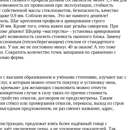
возможность их провисания при эксплуатации, стойкость
собственной массы стеклопакетов, безопасность, качество
 даже 0,9 мм. Соблазн велик. Это же намного дешевле!
 роль. Шаг крепления профиля и армирования строго
00 мм. Кроме того, очень важен шаг резьбы саморезов. При
 тоже дёшево! Шедевр «мастерства» - установка армирования
даёт возможность снизить стоимость оконного блока. Замену
миссионным (теплосберегающим) стеклом от стандартного
. У нас же не постоянно минус 40 за окном! А это тоже
ги. Сократить количество точек запирания по сравнению с
олько форма.
юди с высшим образованием и учёными степенями, изучают нас с
слуг, к которым можно отнести покупку и установку окна,
ным крючкам» для желающих сэкономить можно отнести
конкретном случае в силу таких-то причин стоимость
стройство откосов, договором не предусмотрены. Таким
ия стёкол или промерзания откосов, перекосы, выход из строя
 выгодным предложением, не раз сменит название, адрес,
онструкции, предложат взять более надёжный товар с
 даёт увеличение цены, а не улучшение показателей. Так,