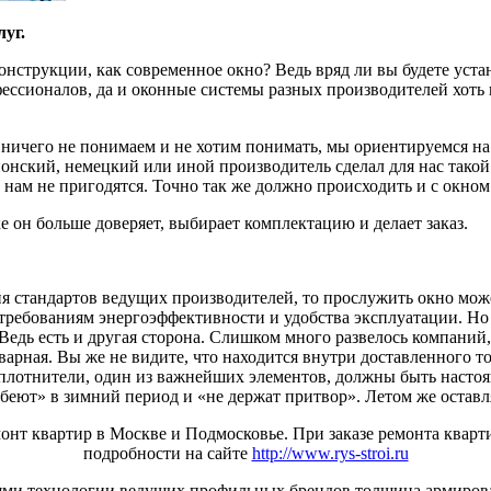
уг.
струкции, как современное окно? Ведь вряд ли вы будете устана
ссионалов, да и оконные системы разных производителей хоть и
 ничего не понимаем и не хотим понимать, мы ориентируемся н
нский, немецкий или иной производитель сделал для нас такой аг
 нам не пригодятся. Точно так же должно происходить и с окном
ке он больше доверяет, выбирает комплектацию и делает заказ.
 стандартов ведущих производителей, то прослужить окно может 
м требованиям энергоэффективности и удобства эксплуатации. Н
 Ведь есть и другая сторона. Слишком много развелось компани
рная. Вы же не видите, что находится внутри доставленного т
 Уплотнители, один из важнейших элементов, должны быть наст
убеют» в зимний период и «не держат притвор». Летом же остав
т квартир в Москве и Подмосковье. При заказе ремонта квартир
подробности на сайте
http://www.rys-stroi.ru
иями технологии ведущих профильных брендов толщина армирован