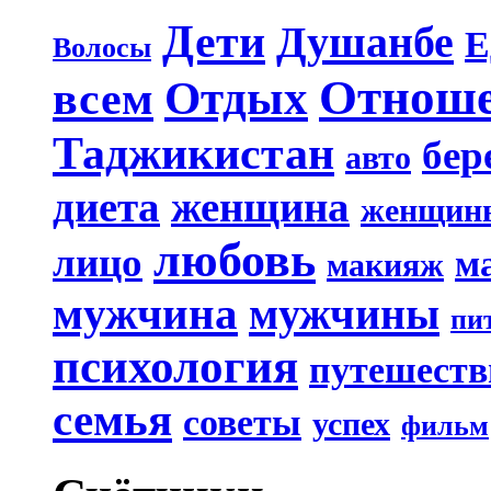
Дети
Душанбе
Е
Волосы
Отнош
Отдых
всем
Таджикистан
бер
авто
диета
женщина
женщин
любовь
лицо
м
макияж
мужчина
мужчины
пи
психология
путешеств
семья
советы
успех
фильм